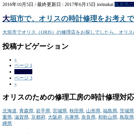
2016年10月5日
/ 最終更新日 :
2017年6月15日
iorinakai
岐阜県の
大垣市で、オリスの時計修理をお考え
大垣市でオリス（ORIS）の修理店をお探しでしたら、オリ
投稿ナビゲーション
«
ページ
1
ページ
2
ページ
3
»
オリスのための修理工房の時計修理対
北海道,
青森県,
岩手県,
宮城県,
秋田県,
山形県,
福島県,
茨城県
重県,
滋賀県,
京都府,
大阪府,
兵庫県,
奈良県,
和歌山県,
鳥取県
縄県