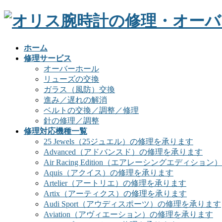
ホーム
修理サービス
オーバーホール
リューズの交換
ガラス（風防）交換
進み／遅れの解消
ベルトの交換／調整／修理
針の修理／調整
修理対応機種一覧
25 Jewels（25ジュエル）の修理を承ります
Advanced（アドバンスド）の修理を承ります
Air Racing Edition（エアレーシングエディシ
Aquis（アクイス）の修理を承ります
Artelier（アートリエ）の修理を承ります
Artix（アーティクス）の修理を承ります
Audi Sport（アウディスポーツ）の修理を承ります
Aviation（アヴィエーション）の修理を承ります