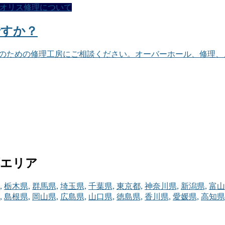
オリス修理について
ですか？
スのための修理工房にご相談ください。オーバーホール、修理
応エリア
,
栃木県,
群馬県,
埼玉県,
千葉県,
東京都,
神奈川県,
新潟県,
富山
,
島根県,
岡山県,
広島県,
山口県,
徳島県,
香川県,
愛媛県,
高知県