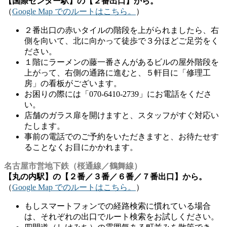
【国際センター駅】の【２番出口】から。
（
Google Map でのルートはこちら。
）
２番出口の赤いタイルの階段を上がられましたら、右
側を向いて、北に向かって徒歩で３分ほどご足労をく
ださい。
１階にラーメンの藤一番さんがあるビルの屋外階段を
上がって、右側の通路に進むと、５軒目に「修理工
房」の看板がございます。
お困りの際には「070-6410-2739」にお電話をくださ
い。
店舗のガラス扉を開けますと、スタッフがすぐ対応い
たします。
事前の電話でのご予約をいただきますと、お待たせす
ることなくお目にかかれます。
名古屋市営地下鉄（桜通線／鶴舞線）
【丸の内駅】の【２番／３番／６番／７番出口】から。
（
Google Map でのルートはこちら。
）
もしスマートフォンでの経路検索に慣れている場合
は、それぞれの出口でルート検索をお試しください。