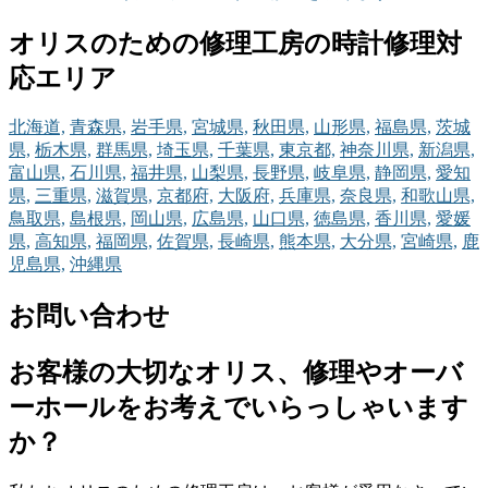
オリスのための修理工房の時計修理対
応エリア
北海道,
青森県,
岩手県,
宮城県,
秋田県,
山形県,
福島県,
茨城
県,
栃木県,
群馬県,
埼玉県,
千葉県,
東京都,
神奈川県,
新潟県,
富山県,
石川県,
福井県,
山梨県,
長野県,
岐阜県,
静岡県,
愛知
県,
三重県,
滋賀県,
京都府,
大阪府,
兵庫県,
奈良県,
和歌山県,
鳥取県,
島根県,
岡山県,
広島県,
山口県,
徳島県,
香川県,
愛媛
県,
高知県,
福岡県,
佐賀県,
長崎県,
熊本県,
大分県,
宮崎県,
鹿
児島県,
沖縄県
お問い合わせ
お客様の大切なオリス、修理やオーバ
ーホールをお考えでいらっしゃいます
か？