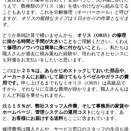
うえで、数種類のグリス（油）を使い分けながら組み立てる
こともあります。これを分解修理（オーバーホール）と呼び
ますが、
オリスの複雑なタイプは１日がかりの作業となりま
す。
どうか単純計算で構いませんから、
オリス（ORIS）の修理
に掛かる時間と手間が大きいこと
をご理解ください。くわえ
て
修理のノウハウは簡単に身に付かないこと
も…。私たちは
職人さんが過去に積み重ねた経験や、培われてきたセンスに
も対価をお支払いをしたいと思います。
このほか
２０％は、あらかじめストックしておいた部品や、
メーカーさんにお願いして届けてもらうベゼルやガラスの費
用です。
申し上げるまでもなくオリス（ORIS）は高級品で
すから、それなりに立派な費用が掛かります。職人さんもほ
とんど利益を乗せられません。
残る
１５％が、弊社スタッフ人件費、そして事務所の家賃や
ホームページ、管理システムの運用コスト
になります。あ
と、
お客様にお届けする送料
もここに含まれています。
修理費用は職人さんや、サービス窓口のスタッフの生活も掛