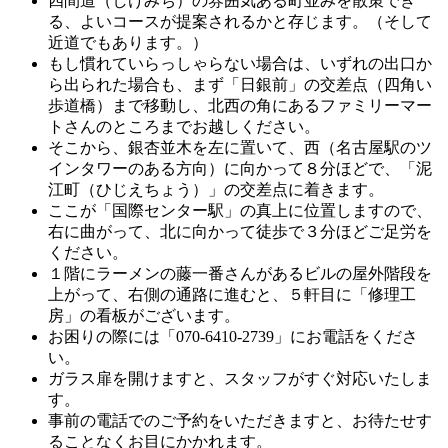
四間道（しけみち）の雰囲気ある町並みを散策でき
る、よいコースが提案されるかと存じます。（そして
近道でもあります。）
もし慣れていらっしゃらない場合は、いずれの出口か
ら出られた場合も、まず「日銀前」の交差点（四角い
歩道橋）まで移動し、北西の角にあるファミリーマー
トさんのところまでお越しください。
そこから、銀杏並木を左に置いて、西（名古屋駅のツ
インタワーのある方向）に向かって８分ほどで、「泥
江町（ひじえちょう）」の交差点に着きます。
ここが「国際センター駅」の真上に位置しますので、
右に曲がって、北に向かって徒歩で３分ほどご足労を
ください。
１階にラーメンの藤一番さんがあるビルの屋外階段を
上がって、右側の通路に進むと、５軒目に「修理工
房」の看板がございます。
お困りの際には「070-6410-2739」にお電話をくださ
い。
ガラス扉を開けますと、スタッフがすぐ対応いたしま
す。
事前の電話でのご予約をいただきますと、お待たせす
ることなくお目にかかれます。