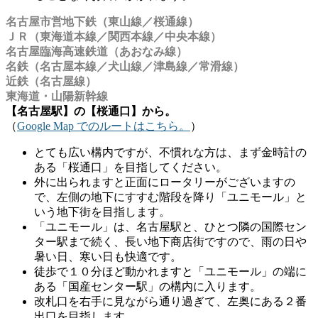
名古屋市営地下鉄（東山線／桜通線）
ＪＲ（東海道本線／関西本線／中央本線）
名古屋臨海高速鉄道（あおなみ線）
名鉄（名古屋本線／犬山線／津島線／常滑線）
近鉄（名古屋線）
東海道・山陽新幹線
【名古屋駅】の【桜通口】から。
（
Google Map でのルートはこちら。
）
とても広い構内ですが、不慣れな方は、まず金時計の
ある「桜通口」を目指してください。
外に出られますと正面にロータリーがございますの
で、左側の地下にすすむ階段を降り「ユニモール」と
いう地下街を目指します。
「ユニモール」は、名古屋駅と、ひとつ隣の国際セン
ター駅まで続く、長い地下商店街ですので、雨の日や
暑い日、寒い日も快適です。
徒歩で１０分ほど動かれますと「ユニモール」の端に
ある「国産センター駅」の構内に入ります。
改札口を右手に見ながら通り過ぎて、左奥にある２番
出口を目指します。