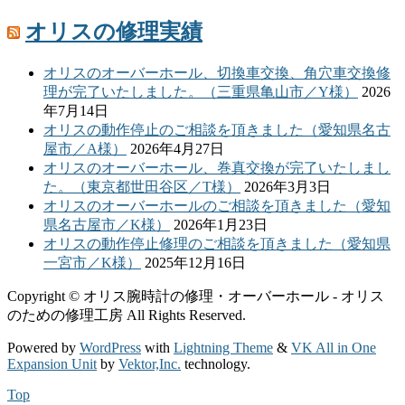
オリスの修理実績
オリスのオーバーホール、切換車交換、角穴車交換修
理が完了いたしました。（三重県亀山市／Y様）
2026
年7月14日
オリスの動作停止のご相談を頂きました（愛知県名古
屋市／A様）
2026年4月27日
オリスのオーバーホール、巻真交換が完了いたしまし
た。（東京都世田谷区／T様）
2026年3月3日
オリスのオーバーホールのご相談を頂きました（愛知
県名古屋市／K様）
2026年1月23日
オリスの動作停止修理のご相談を頂きました（愛知県
一宮市／K様）
2025年12月16日
Copyright © オリス腕時計の修理・オーバーホール - オリス
のための修理工房 All Rights Reserved.
Powered by
WordPress
with
Lightning Theme
&
VK All in One
Expansion Unit
by
Vektor,Inc.
technology.
Top