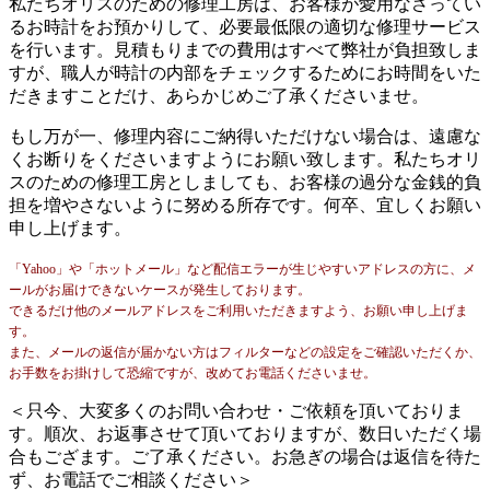
私たちオリスのための修理工房は、お客様が愛用なさってい
るお時計をお預かりして、必要最低限の適切な修理サービス
を行います。見積もりまでの費用はすべて弊社が負担致しま
すが、職人が時計の内部をチェックするためにお時間をいた
だきますことだけ、あらかじめご了承くださいませ。
もし万が一、修理内容にご納得いただけない場合は、遠慮な
くお断りをくださいますようにお願い致します。私たちオリ
スのための修理工房としましても、お客様の過分な金銭的負
担を増やさないように努める所存です。何卒、宜しくお願い
申し上げます。
「Yahoo」や「ホットメール」など配信エラーが生じやすいアドレスの方に、メ
ールがお届けできないケースが発生しております。
できるだけ他のメールアドレスをご利用いただきますよう、お願い申し上げま
す。
また、メールの返信が届かない方はフィルターなどの設定をご確認いただくか、
お手数をお掛けして恐縮ですが、改めてお電話くださいませ。
＜只今、大変多くのお問い合わせ・ご依頼を頂いておりま
す。順次、お返事させて頂いておりますが、数日いただく場
合もござます。ご了承ください。お急ぎの場合は返信を待た
ず、お電話でご相談ください＞