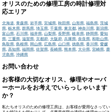
オリスのための修理工房の時計修理対
応エリア
北海道,
青森県,
岩手県,
宮城県,
秋田県,
山形県,
福島県,
茨城
県,
栃木県,
群馬県,
埼玉県,
千葉県,
東京都,
神奈川県,
新潟県,
富山県,
石川県,
福井県,
山梨県,
長野県,
岐阜県,
静岡県,
愛知
県,
三重県,
滋賀県,
京都府,
大阪府,
兵庫県,
奈良県,
和歌山県,
鳥取県,
島根県,
岡山県,
広島県,
山口県,
徳島県,
香川県,
愛媛
県,
高知県,
福岡県,
佐賀県,
長崎県,
熊本県,
大分県,
宮崎県,
鹿
児島県,
沖縄県
お問い合わせ
お客様の大切なオリス、修理やオーバ
ーホールをお考えでいらっしゃいます
か？
私たちオリスのための修理工房は、お客様が愛用なさってい