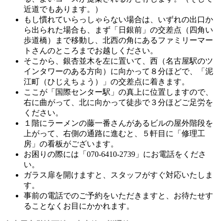
近道でもあります。）
もし慣れていらっしゃらない場合は、いずれの出口か
ら出られた場合も、まず「日銀前」の交差点（四角い
歩道橋）まで移動し、北西の角にあるファミリーマー
トさんのところまでお越しください。
そこから、銀杏並木を左に置いて、西（名古屋駅のツ
インタワーのある方向）に向かって８分ほどで、「泥
江町（ひじえちょう）」の交差点に着きます。
ここが「国際センター駅」の真上に位置しますので、
右に曲がって、北に向かって徒歩で３分ほどご足労を
ください。
１階にラーメンの藤一番さんがあるビルの屋外階段を
上がって、右側の通路に進むと、５軒目に「修理工
房」の看板がございます。
お困りの際には「070-6410-2739」にお電話をくださ
い。
ガラス扉を開けますと、スタッフがすぐ対応いたしま
す。
事前の電話でのご予約をいただきますと、お待たせす
ることなくお目にかかれます。