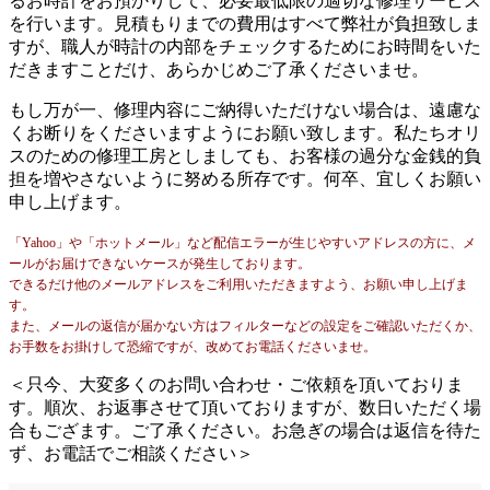
るお時計をお預かりして、必要最低限の適切な修理サービス
を行います。見積もりまでの費用はすべて弊社が負担致しま
すが、職人が時計の内部をチェックするためにお時間をいた
だきますことだけ、あらかじめご了承くださいませ。
もし万が一、修理内容にご納得いただけない場合は、遠慮な
くお断りをくださいますようにお願い致します。私たちオリ
スのための修理工房としましても、お客様の過分な金銭的負
担を増やさないように努める所存です。何卒、宜しくお願い
申し上げます。
「Yahoo」や「ホットメール」など配信エラーが生じやすいアドレスの方に、メ
ールがお届けできないケースが発生しております。
できるだけ他のメールアドレスをご利用いただきますよう、お願い申し上げま
す。
また、メールの返信が届かない方はフィルターなどの設定をご確認いただくか、
お手数をお掛けして恐縮ですが、改めてお電話くださいませ。
＜只今、大変多くのお問い合わせ・ご依頼を頂いておりま
す。順次、お返事させて頂いておりますが、数日いただく場
合もござます。ご了承ください。お急ぎの場合は返信を待た
ず、お電話でご相談ください＞