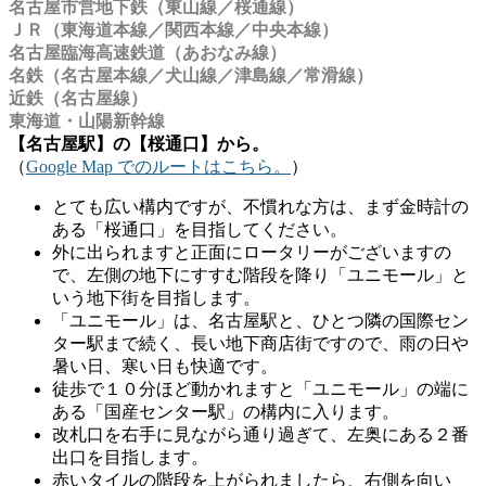
名古屋市営地下鉄（東山線／桜通線）
ＪＲ（東海道本線／関西本線／中央本線）
名古屋臨海高速鉄道（あおなみ線）
名鉄（名古屋本線／犬山線／津島線／常滑線）
近鉄（名古屋線）
東海道・山陽新幹線
【名古屋駅】の【桜通口】から。
（
Google Map でのルートはこちら。
）
とても広い構内ですが、不慣れな方は、まず金時計の
ある「桜通口」を目指してください。
外に出られますと正面にロータリーがございますの
で、左側の地下にすすむ階段を降り「ユニモール」と
いう地下街を目指します。
「ユニモール」は、名古屋駅と、ひとつ隣の国際セン
ター駅まで続く、長い地下商店街ですので、雨の日や
暑い日、寒い日も快適です。
徒歩で１０分ほど動かれますと「ユニモール」の端に
ある「国産センター駅」の構内に入ります。
改札口を右手に見ながら通り過ぎて、左奥にある２番
出口を目指します。
赤いタイルの階段を上がられましたら、右側を向い