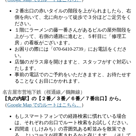
２番出口の赤いタイルの階段を上がられましたら、右
側を向いて、北に向かって徒歩で３分ほどご足労をく
ださい。
１階にラーメンの藤一番さんがあるビルの屋外階段を
上がって、右側の通路に進むと、５軒目に「修理工
房」の看板がございます。
お困りの際には「070-6410-2739」にお電話をくださ
い。
店舗のガラス扉を開けますと、スタッフがすぐ対応い
たします。
事前の電話でのご予約をいただきますと、お待たせす
ることなくお目にかかれます。
名古屋市営地下鉄（桜通線／鶴舞線）
【丸の内駅】の【２番／３番／６番／７番出口】から。
（
Google Map でのルートはこちら。
）
もしスマートフォンでの経路検索に慣れている場合
は、それぞれの出口でルート検索をお試しください。
四間道（しけみち）の雰囲気ある町並みを散策でき
る、よいコースが提案されるかと存じます。（そして