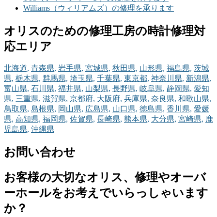
Williams（ウィリアムズ）の修理を承ります
オリスのための修理工房の時計修理対
応エリア
北海道,
青森県,
岩手県,
宮城県,
秋田県,
山形県,
福島県,
茨城
県,
栃木県,
群馬県,
埼玉県,
千葉県,
東京都,
神奈川県,
新潟県,
富山県,
石川県,
福井県,
山梨県,
長野県,
岐阜県,
静岡県,
愛知
県,
三重県,
滋賀県,
京都府,
大阪府,
兵庫県,
奈良県,
和歌山県,
鳥取県,
島根県,
岡山県,
広島県,
山口県,
徳島県,
香川県,
愛媛
県,
高知県,
福岡県,
佐賀県,
長崎県,
熊本県,
大分県,
宮崎県,
鹿
児島県,
沖縄県
お問い合わせ
お客様の大切なオリス、修理やオーバ
ーホールをお考えでいらっしゃいます
か？