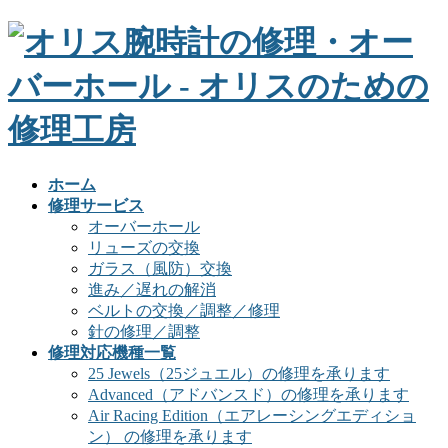
ホーム
修理サービス
オーバーホール
リューズの交換
ガラス（風防）交換
進み／遅れの解消
ベルトの交換／調整／修理
針の修理／調整
修理対応機種一覧
25 Jewels（25ジュエル）の修理を承ります
Advanced（アドバンスド）の修理を承ります
Air Racing Edition（エアレーシングエディショ
ン） の修理を承ります