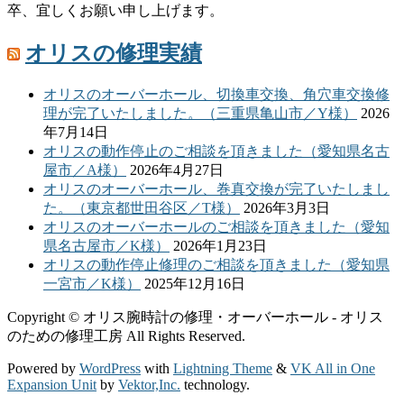
卒、宜しくお願い申し上げます。
オリスの修理実績
オリスのオーバーホール、切換車交換、角穴車交換修
理が完了いたしました。（三重県亀山市／Y様）
2026
年7月14日
オリスの動作停止のご相談を頂きました（愛知県名古
屋市／A様）
2026年4月27日
オリスのオーバーホール、巻真交換が完了いたしまし
た。（東京都世田谷区／T様）
2026年3月3日
オリスのオーバーホールのご相談を頂きました（愛知
県名古屋市／K様）
2026年1月23日
オリスの動作停止修理のご相談を頂きました（愛知県
一宮市／K様）
2025年12月16日
Copyright © オリス腕時計の修理・オーバーホール - オリス
のための修理工房 All Rights Reserved.
Powered by
WordPress
with
Lightning Theme
&
VK All in One
Expansion Unit
by
Vektor,Inc.
technology.