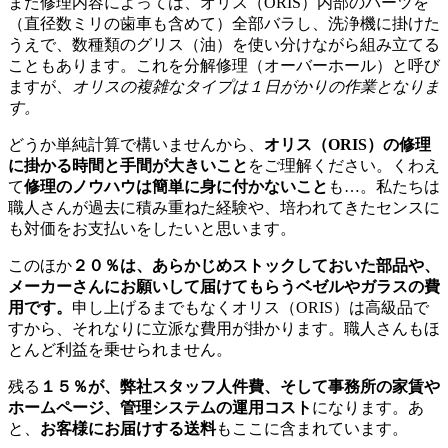
また修理内容によっては、オリス（ORIS）内部のパーツを
（直径数ミリの歯車も含めて）全部バラし、洗浄機に掛けた
うえで、数種類のグリス（油）を使い分けながら組み立てる
こともあります。これを分解修理（オーバーホール）と呼び
ますが、
オリスの複雑なタイプは１日がかりの作業となりま
す。
どうか単純計算で構いませんから、
オリス（ORIS）の修理
に掛かる時間と手間が大きいこと
をご理解ください。くわえ
て
修理のノウハウは簡単に身に付かないこと
も…。私たちは
職人さんが過去に積み重ねた経験や、培われてきたセンスに
も対価をお支払いをしたいと思います。
このほか
２０％は、あらかじめストックしておいた部品や、
メーカーさんにお願いして届けてもらうベゼルやガラスの費
用です。
申し上げるまでもなくオリス（ORIS）は高級品で
すから、それなりに立派な費用が掛かります。職人さんもほ
とんど利益を乗せられません。
残る
１５％が、弊社スタッフ人件費、そして事務所の家賃や
ホームページ、管理システムの運用コスト
になります。あ
と、
お客様にお届けする送料
もここに含まれています。