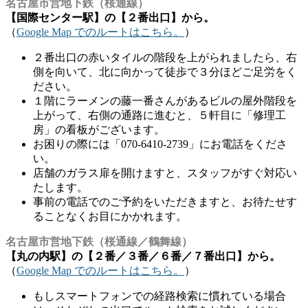
名古屋市営地下鉄（桜通線）
【国際センター駅】の【２番出口】から。
（
Google Map でのルートはこちら。
）
２番出口の赤いタイルの階段を上がられましたら、右
側を向いて、北に向かって徒歩で３分ほどご足労をく
ださい。
１階にラーメンの藤一番さんがあるビルの屋外階段を
上がって、右側の通路に進むと、５軒目に「修理工
房」の看板がございます。
お困りの際には「070-6410-2739」にお電話をくださ
い。
店舗のガラス扉を開けますと、スタッフがすぐ対応い
たします。
事前の電話でのご予約をいただきますと、お待たせす
ることなくお目にかかれます。
名古屋市営地下鉄（桜通線／鶴舞線）
【丸の内駅】の【２番／３番／６番／７番出口】から。
（
Google Map でのルートはこちら。
）
もしスマートフォンでの経路検索に慣れている場合