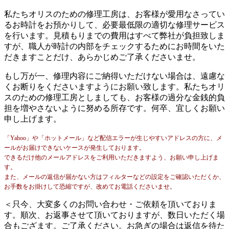
私たちオリスのための修理工房は、お客様が愛用なさってい
るお時計をお預かりして、必要最低限の適切な修理サービス
を行います。見積もりまでの費用はすべて弊社が負担致しま
すが、職人が時計の内部をチェックするためにお時間をいた
だきますことだけ、あらかじめご了承くださいませ。
もし万が一、修理内容にご納得いただけない場合は、遠慮な
くお断りをくださいますようにお願い致します。私たちオリ
スのための修理工房としましても、お客様の過分な金銭的負
担を増やさないように努める所存です。何卒、宜しくお願い
申し上げます。
「Yahoo」や「ホットメール」など配信エラーが生じやすいアドレスの方に、メ
ールがお届けできないケースが発生しております。
できるだけ他のメールアドレスをご利用いただきますよう、お願い申し上げま
す。
また、メールの返信が届かない方はフィルターなどの設定をご確認いただくか、
お手数をお掛けして恐縮ですが、改めてお電話くださいませ。
＜只今、大変多くのお問い合わせ・ご依頼を頂いておりま
す。順次、お返事させて頂いておりますが、数日いただく場
合もござます。ご了承ください。お急ぎの場合は返信を待た