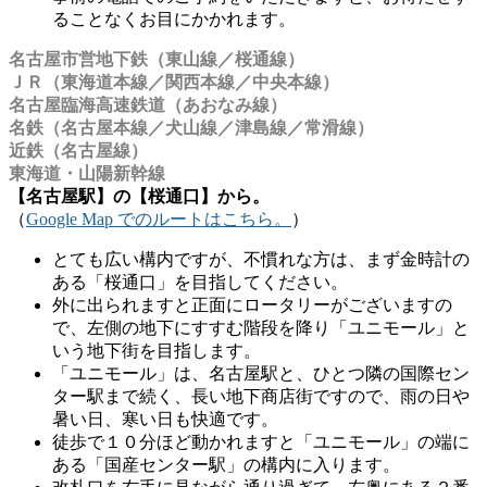
ることなくお目にかかれます。
名古屋市営地下鉄（東山線／桜通線）
ＪＲ（東海道本線／関西本線／中央本線）
名古屋臨海高速鉄道（あおなみ線）
名鉄（名古屋本線／犬山線／津島線／常滑線）
近鉄（名古屋線）
東海道・山陽新幹線
【名古屋駅】の【桜通口】から。
（
Google Map でのルートはこちら。
）
とても広い構内ですが、不慣れな方は、まず金時計の
ある「桜通口」を目指してください。
外に出られますと正面にロータリーがございますの
で、左側の地下にすすむ階段を降り「ユニモール」と
いう地下街を目指します。
「ユニモール」は、名古屋駅と、ひとつ隣の国際セン
ター駅まで続く、長い地下商店街ですので、雨の日や
暑い日、寒い日も快適です。
徒歩で１０分ほど動かれますと「ユニモール」の端に
ある「国産センター駅」の構内に入ります。