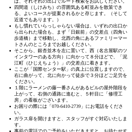
は、それぞれの出口でルート検索をお試しください。
四間道（しけみち）の雰囲気ある町並みを散策でき
る、よいコースが提案されるかと存じます。（そして
近道でもあります。）
もし慣れていらっしゃらない場合は、いずれの出口か
ら出られた場合も、まず「日銀前」の交差点（四角い
歩道橋）まで移動し、北西の角にあるファミリーマー
トさんのところまでお越しください。
そこから、銀杏並木を左に置いて、西（名古屋駅のツ
インタワーのある方向）に向かって８分ほどで、「泥
江町（ひじえちょう）」の交差点に着きます。
ここが「国際センター駅」の真上に位置しますので、
右に曲がって、北に向かって徒歩で３分ほどご足労を
ください。
１階にラーメンの藤一番さんがあるビルの屋外階段を
上がって、右側の通路に進むと、５軒目に「修理工
房」の看板がございます。
お困りの際には「070-6410-2739」にお電話をくださ
い。
ガラス扉を開けますと、スタッフがすぐ対応いたしま
す。
事前の電話でのご予約をいただきますと、お待たせす