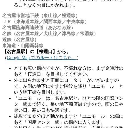
ることなくお目にかかれます。
名古屋市営地下鉄（東山線／桜通線）
ＪＲ（東海道本線／関西本線／中央本線）
名古屋臨海高速鉄道（あおなみ線）
名鉄（名古屋本線／犬山線／津島線／常滑線）
近鉄（名古屋線）
東海道・山陽新幹線
【名古屋駅】の【桜通口】から。
（
Google Map でのルートはこちら。
）
とても広い構内ですが、不慣れな方は、まず金時計の
ある「桜通口」を目指してください。
外に出られますと正面にロータリーがございますの
で、左側の地下にすすむ階段を降り「ユニモール」と
いう地下街を目指します。
「ユニモール」は、名古屋駅と、ひとつ隣の国際セン
ター駅まで続く、長い地下商店街ですので、雨の日や
暑い日、寒い日も快適です。
徒歩で１０分ほど動かれますと「ユニモール」の端に
ある「国産センター駅」の構内に入ります。