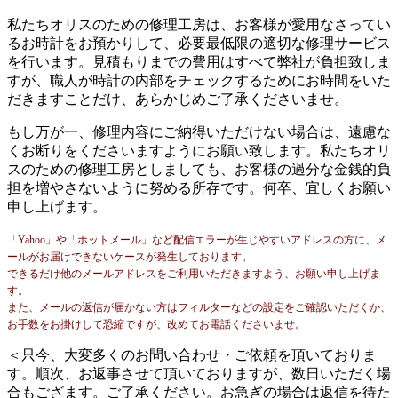
私たちオリスのための修理工房は、お客様が愛用なさってい
るお時計をお預かりして、必要最低限の適切な修理サービス
を行います。見積もりまでの費用はすべて弊社が負担致しま
すが、職人が時計の内部をチェックするためにお時間をいた
だきますことだけ、あらかじめご了承くださいませ。
もし万が一、修理内容にご納得いただけない場合は、遠慮な
くお断りをくださいますようにお願い致します。私たちオリ
スのための修理工房としましても、お客様の過分な金銭的負
担を増やさないように努める所存です。何卒、宜しくお願い
申し上げます。
「Yahoo」や「ホットメール」など配信エラーが生じやすいアドレスの方に、メ
ールがお届けできないケースが発生しております。
できるだけ他のメールアドレスをご利用いただきますよう、お願い申し上げま
す。
また、メールの返信が届かない方はフィルターなどの設定をご確認いただくか、
お手数をお掛けして恐縮ですが、改めてお電話くださいませ。
＜只今、大変多くのお問い合わせ・ご依頼を頂いておりま
す。順次、お返事させて頂いておりますが、数日いただく場
合もござます。ご了承ください。お急ぎの場合は返信を待た