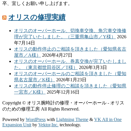
卒、宜しくお願い申し上げます。
オリスの修理実績
オリスのオーバーホール、切換車交換、角穴車交換修
理が完了いたしました。（三重県亀山市／Y様）
2026
年7月14日
オリスの動作停止のご相談を頂きました（愛知県名古
屋市／A様）
2026年4月27日
オリスのオーバーホール、巻真交換が完了いたしまし
た。（東京都世田谷区／T様）
2026年3月3日
オリスのオーバーホールのご相談を頂きました（愛知
県名古屋市／K様）
2026年1月23日
オリスの動作停止修理のご相談を頂きました（愛知県
一宮市／K様）
2025年12月16日
Copyright © オリス腕時計の修理・オーバーホール - オリス
のための修理工房 All Rights Reserved.
Powered by
WordPress
with
Lightning Theme
&
VK All in One
Expansion Unit
by
Vektor,Inc.
technology.