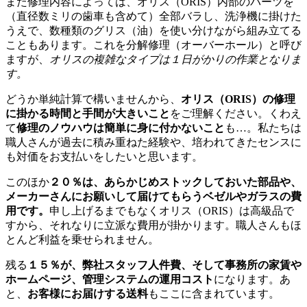
また修理内容によっては、オリス（ORIS）内部のパーツを
（直径数ミリの歯車も含めて）全部バラし、洗浄機に掛けた
うえで、数種類のグリス（油）を使い分けながら組み立てる
こともあります。これを分解修理（オーバーホール）と呼び
ますが、
オリスの複雑なタイプは１日がかりの作業となりま
す。
どうか単純計算で構いませんから、
オリス（ORIS）の修理
に掛かる時間と手間が大きいこと
をご理解ください。くわえ
て
修理のノウハウは簡単に身に付かないこと
も…。私たちは
職人さんが過去に積み重ねた経験や、培われてきたセンスに
も対価をお支払いをしたいと思います。
このほか
２０％は、あらかじめストックしておいた部品や、
メーカーさんにお願いして届けてもらうベゼルやガラスの費
用です。
申し上げるまでもなくオリス（ORIS）は高級品で
すから、それなりに立派な費用が掛かります。職人さんもほ
とんど利益を乗せられません。
残る
１５％が、弊社スタッフ人件費、そして事務所の家賃や
ホームページ、管理システムの運用コスト
になります。あ
と、
お客様にお届けする送料
もここに含まれています。