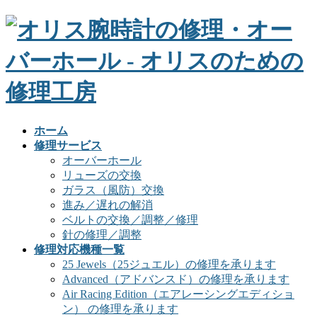
ホーム
修理サービス
オーバーホール
リューズの交換
ガラス（風防）交換
進み／遅れの解消
ベルトの交換／調整／修理
針の修理／調整
修理対応機種一覧
25 Jewels（25ジュエル）の修理を承ります
Advanced（アドバンスド）の修理を承ります
Air Racing Edition（エアレーシングエディショ
ン） の修理を承ります