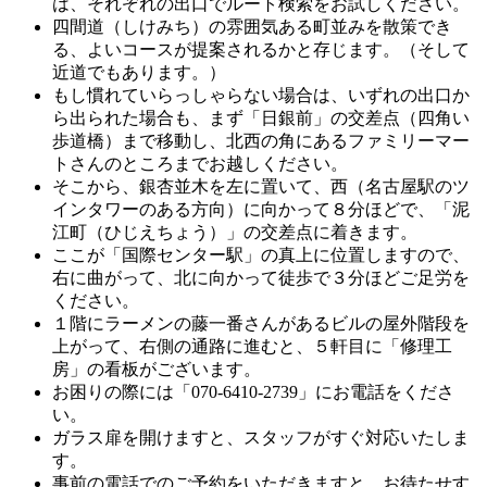
は、それぞれの出口でルート検索をお試しください。
四間道（しけみち）の雰囲気ある町並みを散策でき
る、よいコースが提案されるかと存じます。（そして
近道でもあります。）
もし慣れていらっしゃらない場合は、いずれの出口か
ら出られた場合も、まず「日銀前」の交差点（四角い
歩道橋）まで移動し、北西の角にあるファミリーマー
トさんのところまでお越しください。
そこから、銀杏並木を左に置いて、西（名古屋駅のツ
インタワーのある方向）に向かって８分ほどで、「泥
江町（ひじえちょう）」の交差点に着きます。
ここが「国際センター駅」の真上に位置しますので、
右に曲がって、北に向かって徒歩で３分ほどご足労を
ください。
１階にラーメンの藤一番さんがあるビルの屋外階段を
上がって、右側の通路に進むと、５軒目に「修理工
房」の看板がございます。
お困りの際には「070-6410-2739」にお電話をくださ
い。
ガラス扉を開けますと、スタッフがすぐ対応いたしま
す。
事前の電話でのご予約をいただきますと、お待たせす