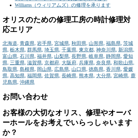
Williams（ウィリアムズ）の修理を承ります
オリスのための修理工房の時計修理対
応エリア
北海道,
青森県,
岩手県,
宮城県,
秋田県,
山形県,
福島県,
茨城
県,
栃木県,
群馬県,
埼玉県,
千葉県,
東京都,
神奈川県,
新潟県,
富山県,
石川県,
福井県,
山梨県,
長野県,
岐阜県,
静岡県,
愛知
県,
三重県,
滋賀県,
京都府,
大阪府,
兵庫県,
奈良県,
和歌山県,
鳥取県,
島根県,
岡山県,
広島県,
山口県,
徳島県,
香川県,
愛媛
県,
高知県,
福岡県,
佐賀県,
長崎県,
熊本県,
大分県,
宮崎県,
鹿
児島県,
沖縄県
お問い合わせ
お客様の大切なオリス、修理やオーバ
ーホールをお考えでいらっしゃいます
か？