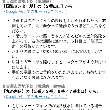
名古屋市営地下鉄（桜通線）
【国際センター駅】の【２番出口】から。
（
Google Map でのルートはこちら。
）
２番出口の赤いタイルの階段を上がられましたら、右
側を向いて、北に向かって徒歩で３分ほどご足労をく
ださい。
１階にラーメンの藤一番さんがあるビルの屋外階段を
上がって、右側の通路に進むと、５軒目に「修理工
房」の看板がございます。
お困りの際には「070-6410-2739」にお電話をくださ
い。
店舗のガラス扉を開けますと、スタッフがすぐ対応い
たします。
事前の電話でのご予約をいただきますと、お待たせす
ることなくお目にかかれます。
名古屋市営地下鉄（桜通線／鶴舞線）
【丸の内駅】の【２番／３番／６番／７番出口】から。
（
Google Map でのルートはこちら。
）
もしスマートフォンでの経路検索に慣れている場合