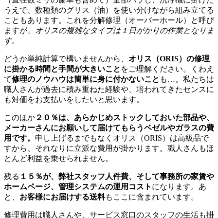
うえで、数種類のグリス（油）を使い分けながら組み立てる
こともあります。これを分解修理（オーバーホール）と呼び
ますが、
オリスの複雑なタイプは１日がかりの作業となりま
す。
どうか単純計算で構いませんから、
オリス（ORIS）の修理
に掛かる時間と手間が大きいこと
をご理解ください。くわえ
て
修理のノウハウは簡単に身に付かないこと
も…。私たちは
職人さんが過去に積み重ねた経験や、培われてきたセンスに
も対価をお支払いをしたいと思います。
このほか
２０％は、あらかじめストックしておいた部品や、
メーカーさんにお願いして届けてもらうベゼルやガラスの費
用です。
申し上げるまでもなくオリス（ORIS）は高級品で
すから、それなりに立派な費用が掛かります。職人さんもほ
とんど利益を乗せられません。
残る
１５％が、弊社スタッフ人件費、そして事務所の家賃や
ホームページ、管理システムの運用コスト
になります。あ
と、
お客様にお届けする送料
もここに含まれています。
修理費用は職人さんや、サービス窓口のスタッフの生活も掛