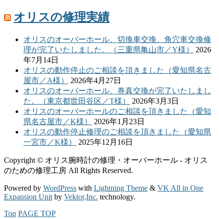
オリスの修理実績
オリスのオーバーホール、切換車交換、角穴車交換修
理が完了いたしました。（三重県亀山市／Y様）
2026
年7月14日
オリスの動作停止のご相談を頂きました（愛知県名古
屋市／A様）
2026年4月27日
オリスのオーバーホール、巻真交換が完了いたしまし
た。（東京都世田谷区／T様）
2026年3月3日
オリスのオーバーホールのご相談を頂きました（愛知
県名古屋市／K様）
2026年1月23日
オリスの動作停止修理のご相談を頂きました（愛知県
一宮市／K様）
2025年12月16日
Copyright © オリス腕時計の修理・オーバーホール - オリス
のための修理工房 All Rights Reserved.
Powered by
WordPress
with
Lightning Theme
&
VK All in One
Expansion Unit
by
Vektor,Inc.
technology.
Top
PAGE TOP