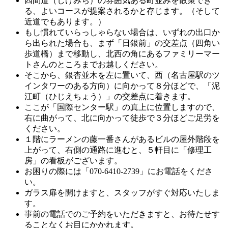
四間道（しけみち）の雰囲気ある町並みを散策でき
る、よいコースが提案されるかと存じます。（そして
近道でもあります。）
もし慣れていらっしゃらない場合は、いずれの出口か
ら出られた場合も、まず「日銀前」の交差点（四角い
歩道橋）まで移動し、北西の角にあるファミリーマー
トさんのところまでお越しください。
そこから、銀杏並木を左に置いて、西（名古屋駅のツ
インタワーのある方向）に向かって８分ほどで、「泥
江町（ひじえちょう）」の交差点に着きます。
ここが「国際センター駅」の真上に位置しますので、
右に曲がって、北に向かって徒歩で３分ほどご足労を
ください。
１階にラーメンの藤一番さんがあるビルの屋外階段を
上がって、右側の通路に進むと、５軒目に「修理工
房」の看板がございます。
お困りの際には「070-6410-2739」にお電話をくださ
い。
ガラス扉を開けますと、スタッフがすぐ対応いたしま
す。
事前の電話でのご予約をいただきますと、お待たせす
ることなくお目にかかれます。