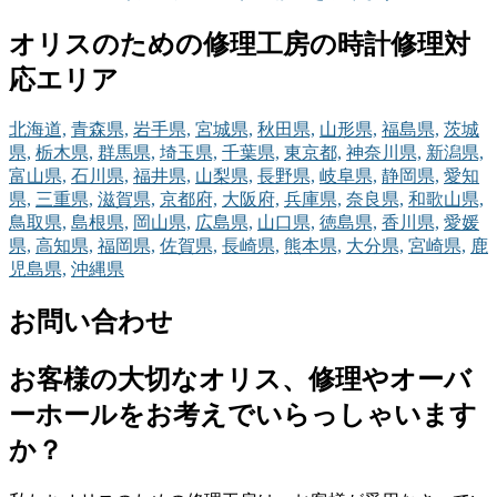
オリスのための修理工房の時計修理対
応エリア
北海道,
青森県,
岩手県,
宮城県,
秋田県,
山形県,
福島県,
茨城
県,
栃木県,
群馬県,
埼玉県,
千葉県,
東京都,
神奈川県,
新潟県,
富山県,
石川県,
福井県,
山梨県,
長野県,
岐阜県,
静岡県,
愛知
県,
三重県,
滋賀県,
京都府,
大阪府,
兵庫県,
奈良県,
和歌山県,
鳥取県,
島根県,
岡山県,
広島県,
山口県,
徳島県,
香川県,
愛媛
県,
高知県,
福岡県,
佐賀県,
長崎県,
熊本県,
大分県,
宮崎県,
鹿
児島県,
沖縄県
お問い合わせ
お客様の大切なオリス、修理やオーバ
ーホールをお考えでいらっしゃいます
か？