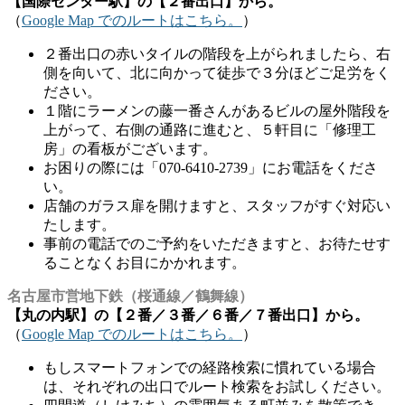
【国際センター駅】の【２番出口】から。
（
Google Map でのルートはこちら。
）
２番出口の赤いタイルの階段を上がられましたら、右
側を向いて、北に向かって徒歩で３分ほどご足労をく
ださい。
１階にラーメンの藤一番さんがあるビルの屋外階段を
上がって、右側の通路に進むと、５軒目に「修理工
房」の看板がございます。
お困りの際には「070-6410-2739」にお電話をくださ
い。
店舗のガラス扉を開けますと、スタッフがすぐ対応い
たします。
事前の電話でのご予約をいただきますと、お待たせす
ることなくお目にかかれます。
名古屋市営地下鉄（桜通線／鶴舞線）
【丸の内駅】の【２番／３番／６番／７番出口】から。
（
Google Map でのルートはこちら。
）
もしスマートフォンでの経路検索に慣れている場合
は、それぞれの出口でルート検索をお試しください。