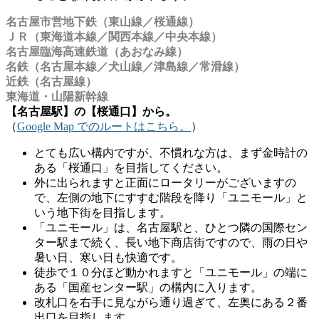
名古屋市営地下鉄（東山線／桜通線）
ＪＲ（東海道本線／関西本線／中央本線）
名古屋臨海高速鉄道（あおなみ線）
名鉄（名古屋本線／犬山線／津島線／常滑線）
近鉄（名古屋線）
東海道・山陽新幹線
【名古屋駅】の【桜通口】から。
（
Google Map でのルートはこちら。
）
とても広い構内ですが、不慣れな方は、まず金時計の
ある「桜通口」を目指してください。
外に出られますと正面にロータリーがございますの
で、左側の地下にすすむ階段を降り「ユニモール」と
いう地下街を目指します。
「ユニモール」は、名古屋駅と、ひとつ隣の国際セン
ター駅まで続く、長い地下商店街ですので、雨の日や
暑い日、寒い日も快適です。
徒歩で１０分ほど動かれますと「ユニモール」の端に
ある「国産センター駅」の構内に入ります。
改札口を右手に見ながら通り過ぎて、左奥にある２番
出口を目指します。