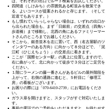
は、それぞれの出口でルート検索をお試しください。
四間道（しけみち）の雰囲気ある町並みを散策でき
る、よいコースが提案されるかと存じます。（そして
近道でもあります。）
もし慣れていらっしゃらない場合は、いずれの出口か
ら出られた場合も、まず「日銀前」の交差点（四角い
歩道橋）まで移動し、北西の角にあるファミリーマー
トさんのところまでお越しください。
そこから、銀杏並木を左に置いて、西（名古屋駅のツ
インタワーのある方向）に向かって８分ほどで、「泥
江町（ひじえちょう）」の交差点に着きます。
ここが「国際センター駅」の真上に位置しますので、
右に曲がって、北に向かって徒歩で３分ほどご足労を
ください。
１階にラーメンの藤一番さんがあるビルの屋外階段を
上がって、右側の通路に進むと、５軒目に「修理工
房」の看板がございます。
お困りの際には「070-6410-2739」にお電話をくださ
い。
ガラス扉を開けますと、スタッフがすぐ対応いたしま
す。
事前の電話でのご予約をいただきますと、お待たせす