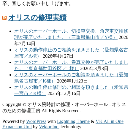
卒、宜しくお願い申し上げます。
オリスの修理実績
オリスのオーバーホール、切換車交換、角穴車交換修
理が完了いたしました。（三重県亀山市／Y様）
2026
年7月14日
オリスの動作停止のご相談を頂きました（愛知県名古
屋市／A様）
2026年4月27日
オリスのオーバーホール、巻真交換が完了いたしまし
た。（東京都世田谷区／T様）
2026年3月3日
オリスのオーバーホールのご相談を頂きました（愛知
県名古屋市／K様）
2026年1月23日
オリスの動作停止修理のご相談を頂きました（愛知県
一宮市／K様）
2025年12月16日
Copyright © オリス腕時計の修理・オーバーホール - オリス
のための修理工房 All Rights Reserved.
Powered by
WordPress
with
Lightning Theme
&
VK All in One
Expansion Unit
by
Vektor,Inc.
technology.