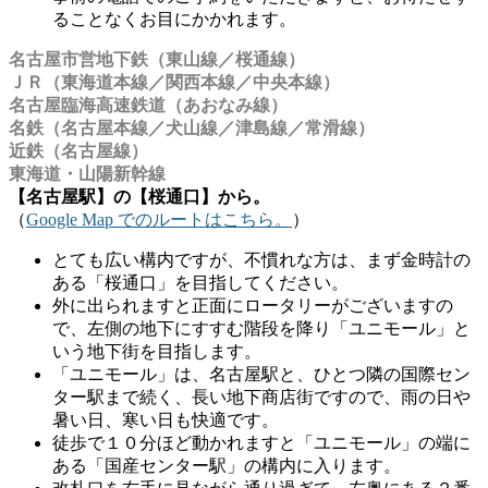
ることなくお目にかかれます。
名古屋市営地下鉄（東山線／桜通線）
ＪＲ（東海道本線／関西本線／中央本線）
名古屋臨海高速鉄道（あおなみ線）
名鉄（名古屋本線／犬山線／津島線／常滑線）
近鉄（名古屋線）
東海道・山陽新幹線
【名古屋駅】の【桜通口】から。
（
Google Map でのルートはこちら。
）
とても広い構内ですが、不慣れな方は、まず金時計の
ある「桜通口」を目指してください。
外に出られますと正面にロータリーがございますの
で、左側の地下にすすむ階段を降り「ユニモール」と
いう地下街を目指します。
「ユニモール」は、名古屋駅と、ひとつ隣の国際セン
ター駅まで続く、長い地下商店街ですので、雨の日や
暑い日、寒い日も快適です。
徒歩で１０分ほど動かれますと「ユニモール」の端に
ある「国産センター駅」の構内に入ります。