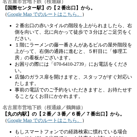
名古屋市営地下鉄（桜通線）
【国際センター駅】の【２番出口】から。
（
Google Map でのルートはこちら。
）
２番出口の赤いタイルの階段を上がられましたら、右
側を向いて、北に向かって徒歩で３分ほどご足労をく
ださい。
１階にラーメンの藤一番さんがあるビルの屋外階段を
上がって、右側の通路に進むと、５軒目に「修理工
房」の看板がございます。
お困りの際には「070-6410-2739」にお電話をくださ
い。
店舗のガラス扉を開けますと、スタッフがすぐ対応い
たします。
事前の電話でのご予約をいただきますと、お待たせす
ることなくお目にかかれます。
名古屋市営地下鉄（桜通線／鶴舞線）
【丸の内駅】の【２番／３番／６番／７番出口】から。
（
Google Map でのルートはこちら。
）
もしスマートフォンでの経路検索に慣れている場合