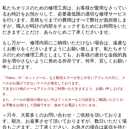
私たちオリスのための修理工房は、お客様が愛用なさってい
るお時計をお預かりして、必要最低限の適切な修理サービス
を行います。見積もりまでの費用はすべて弊社が負担致しま
すが、職人が時計の内部をチェックするためにお時間をいた
だきますことだけ、あらかじめご了承くださいませ。
もし万が一、修理内容にご納得いただけない場合は、遠慮な
くお断りをくださいますようにお願い致します。私たちオリ
スのための修理工房としましても、お客様の過分な金銭的負
担を増やさないように努める所存です。何卒、宜しくお願い
申し上げます。
「Yahoo」や「ホットメール」など配信エラーが生じやすいアドレスの方に、メ
ールがお届けできないケースが発生しております。
できるだけ他のメールアドレスをご利用いただきますよう、お願い申し上げま
す。
また、メールの返信が届かない方はフィルターなどの設定をご確認いただくか、
お手数をお掛けして恐縮ですが、改めてお電話くださいませ。
＜只今、大変多くのお問い合わせ・ご依頼を頂いておりま
す。順次、お返事させて頂いておりますが、数日いただく場
合もござます。ご了承ください。お急ぎの場合は返信を待た