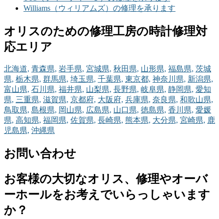
Williams（ウィリアムズ）の修理を承ります
オリスのための修理工房の時計修理対
応エリア
北海道,
青森県,
岩手県,
宮城県,
秋田県,
山形県,
福島県,
茨城
県,
栃木県,
群馬県,
埼玉県,
千葉県,
東京都,
神奈川県,
新潟県,
富山県,
石川県,
福井県,
山梨県,
長野県,
岐阜県,
静岡県,
愛知
県,
三重県,
滋賀県,
京都府,
大阪府,
兵庫県,
奈良県,
和歌山県,
鳥取県,
島根県,
岡山県,
広島県,
山口県,
徳島県,
香川県,
愛媛
県,
高知県,
福岡県,
佐賀県,
長崎県,
熊本県,
大分県,
宮崎県,
鹿
児島県,
沖縄県
お問い合わせ
お客様の大切なオリス、修理やオーバ
ーホールをお考えでいらっしゃいます
か？