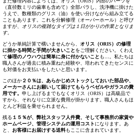
また修理内容によっては、オリス（ORIS）内部のパーツを
（直径数ミリの歯車も含めて）全部バラし、洗浄機に掛けた
うえで、数種類のグリス（油）を使い分けながら組み立てる
こともあります。これを分解修理（オーバーホール）と呼び
ますが、
オリスの複雑なタイプは１日がかりの作業となりま
す。
どうか単純計算で構いませんから、
オリス（ORIS）の修理
に掛かる時間と手間が大きいこと
をご理解ください。くわえ
て
修理のノウハウは簡単に身に付かないこと
も…。私たちは
職人さんが過去に積み重ねた経験や、培われてきたセンスに
も対価をお支払いをしたいと思います。
このほか
２０％は、あらかじめストックしておいた部品や、
メーカーさんにお願いして届けてもらうベゼルやガラスの費
用です。
申し上げるまでもなくオリス（ORIS）は高級品で
すから、それなりに立派な費用が掛かります。職人さんもほ
とんど利益を乗せられません。
残る
１５％が、弊社スタッフ人件費、そして事務所の家賃や
ホームページ、管理システムの運用コスト
になります。あ
と、
お客様にお届けする送料
もここに含まれています。