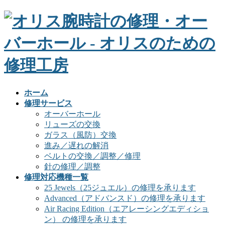
ホーム
修理サービス
オーバーホール
リューズの交換
ガラス（風防）交換
進み／遅れの解消
ベルトの交換／調整／修理
針の修理／調整
修理対応機種一覧
25 Jewels（25ジュエル）の修理を承ります
Advanced（アドバンスド）の修理を承ります
Air Racing Edition（エアレーシングエディショ
ン） の修理を承ります