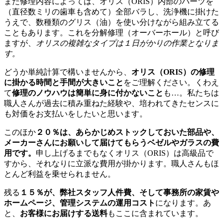
また修理内容によっては、オリス（ORIS）内部のパーツを
（直径数ミリの歯車も含めて）全部バラし、洗浄機に掛けた
うえで、数種類のグリス（油）を使い分けながら組み立てる
こともあります。これを分解修理（オーバーホール）と呼び
ますが、
オリスの複雑なタイプは１日がかりの作業となりま
す。
どうか単純計算で構いませんから、
オリス（ORIS）の修理
に掛かる時間と手間が大きいこと
をご理解ください。くわえ
て
修理のノウハウは簡単に身に付かないこと
も…。私たちは
職人さんが過去に積み重ねた経験や、培われてきたセンスに
も対価をお支払いをしたいと思います。
このほか
２０％は、あらかじめストックしておいた部品や、
メーカーさんにお願いして届けてもらうベゼルやガラスの費
用です。
申し上げるまでもなくオリス（ORIS）は高級品で
すから、それなりに立派な費用が掛かります。職人さんもほ
とんど利益を乗せられません。
残る
１５％が、弊社スタッフ人件費、そして事務所の家賃や
ホームページ、管理システムの運用コスト
になります。あ
と、
お客様にお届けする送料
もここに含まれています。