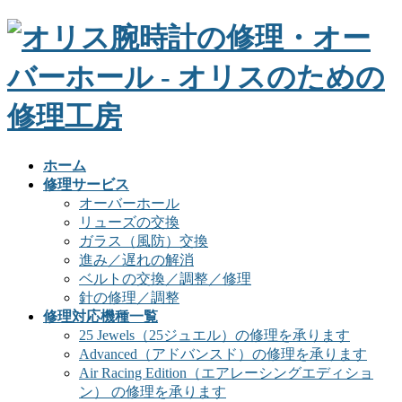
ホーム
修理サービス
オーバーホール
リューズの交換
ガラス（風防）交換
進み／遅れの解消
ベルトの交換／調整／修理
針の修理／調整
修理対応機種一覧
25 Jewels（25ジュエル）の修理を承ります
Advanced（アドバンスド）の修理を承ります
Air Racing Edition（エアレーシングエディショ
ン） の修理を承ります