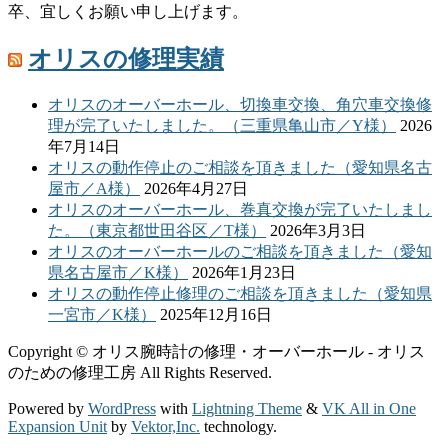
卒、宜しくお願い申し上げます。
オリスの修理実績
オリスのオーバーホール、切換車交換、角穴車交換修
理が完了いたしました。（三重県亀山市／Y様）
2026
年7月14日
オリスの動作停止のご相談を頂きました（愛知県名古
屋市／A様）
2026年4月27日
オリスのオーバーホール、巻真交換が完了いたしまし
た。（東京都世田谷区／T様）
2026年3月3日
オリスのオーバーホールのご相談を頂きました（愛知
県名古屋市／K様）
2026年1月23日
オリスの動作停止修理のご相談を頂きました（愛知県
一宮市／K様）
2025年12月16日
Copyright © オリス腕時計の修理・オーバーホール - オリス
のための修理工房 All Rights Reserved.
Powered by
WordPress
with
Lightning Theme
&
VK All in One
Expansion Unit
by
Vektor,Inc.
technology.