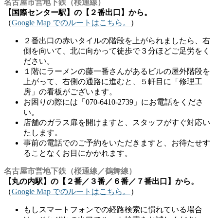
名古屋市営地下鉄（桜通線）
【国際センター駅】の【２番出口】から。
（
Google Map でのルートはこちら。
）
２番出口の赤いタイルの階段を上がられましたら、右
側を向いて、北に向かって徒歩で３分ほどご足労をく
ださい。
１階にラーメンの藤一番さんがあるビルの屋外階段を
上がって、右側の通路に進むと、５軒目に「修理工
房」の看板がございます。
お困りの際には「070-6410-2739」にお電話をくださ
い。
店舗のガラス扉を開けますと、スタッフがすぐ対応い
たします。
事前の電話でのご予約をいただきますと、お待たせす
ることなくお目にかかれます。
名古屋市営地下鉄（桜通線／鶴舞線）
【丸の内駅】の【２番／３番／６番／７番出口】から。
（
Google Map でのルートはこちら。
）
もしスマートフォンでの経路検索に慣れている場合