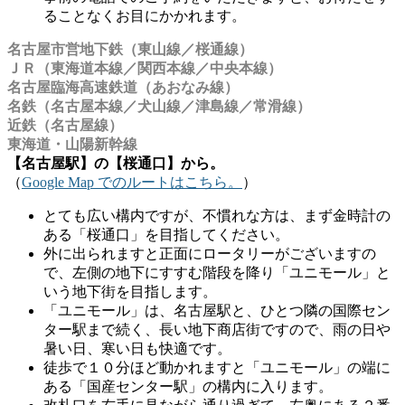
ることなくお目にかかれます。
名古屋市営地下鉄（東山線／桜通線）
ＪＲ（東海道本線／関西本線／中央本線）
名古屋臨海高速鉄道（あおなみ線）
名鉄（名古屋本線／犬山線／津島線／常滑線）
近鉄（名古屋線）
東海道・山陽新幹線
【名古屋駅】の【桜通口】から。
（
Google Map でのルートはこちら。
）
とても広い構内ですが、不慣れな方は、まず金時計の
ある「桜通口」を目指してください。
外に出られますと正面にロータリーがございますの
で、左側の地下にすすむ階段を降り「ユニモール」と
いう地下街を目指します。
「ユニモール」は、名古屋駅と、ひとつ隣の国際セン
ター駅まで続く、長い地下商店街ですので、雨の日や
暑い日、寒い日も快適です。
徒歩で１０分ほど動かれますと「ユニモール」の端に
ある「国産センター駅」の構内に入ります。