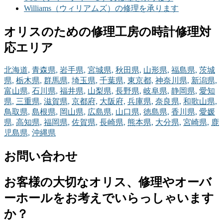
Williams（ウィリアムズ）の修理を承ります
オリスのための修理工房の時計修理対
応エリア
北海道,
青森県,
岩手県,
宮城県,
秋田県,
山形県,
福島県,
茨城
県,
栃木県,
群馬県,
埼玉県,
千葉県,
東京都,
神奈川県,
新潟県,
富山県,
石川県,
福井県,
山梨県,
長野県,
岐阜県,
静岡県,
愛知
県,
三重県,
滋賀県,
京都府,
大阪府,
兵庫県,
奈良県,
和歌山県,
鳥取県,
島根県,
岡山県,
広島県,
山口県,
徳島県,
香川県,
愛媛
県,
高知県,
福岡県,
佐賀県,
長崎県,
熊本県,
大分県,
宮崎県,
鹿
児島県,
沖縄県
お問い合わせ
お客様の大切なオリス、修理やオーバ
ーホールをお考えでいらっしゃいます
か？