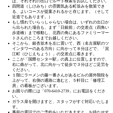
は、それぞれの出口でルート検索をお試しください。
四間道（しけみち）の雰囲気ある町並みを散策でき
る、よいコースが提案されるかと存じます。（そして
近道でもあります。）
もし慣れていらっしゃらない場合は、いずれの出口か
ら出られた場合も、まず「日銀前」の交差点（四角い
歩道橋）まで移動し、北西の角にあるファミリーマー
トさんのところまでお越しください。
そこから、銀杏並木を左に置いて、西（名古屋駅のツ
インタワーのある方向）に向かって８分ほどで、「泥
江町（ひじえちょう）」の交差点に着きます。
ここが「国際センター駅」の真上に位置しますので、
右に曲がって、北に向かって徒歩で３分ほどご足労を
ください。
１階にラーメンの藤一番さんがあるビルの屋外階段を
上がって、右側の通路に進むと、５軒目に「修理工
房」の看板がございます。
お困りの際には「070-6410-2739」にお電話をくださ
い。
ガラス扉を開けますと、スタッフがすぐ対応いたしま
す。
事前の電話でのご予約をいただきますと、お待たせす