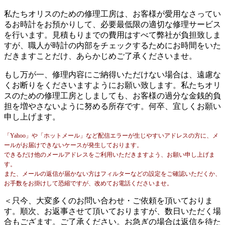
私たちオリスのための修理工房は、お客様が愛用なさってい
るお時計をお預かりして、必要最低限の適切な修理サービス
を行います。見積もりまでの費用はすべて弊社が負担致しま
すが、職人が時計の内部をチェックするためにお時間をいた
だきますことだけ、あらかじめご了承くださいませ。
もし万が一、修理内容にご納得いただけない場合は、遠慮な
くお断りをくださいますようにお願い致します。私たちオリ
スのための修理工房としましても、お客様の過分な金銭的負
担を増やさないように努める所存です。何卒、宜しくお願い
申し上げます。
「Yahoo」や「ホットメール」など配信エラーが生じやすいアドレスの方に、メ
ールがお届けできないケースが発生しております。
できるだけ他のメールアドレスをご利用いただきますよう、お願い申し上げま
す。
また、メールの返信が届かない方はフィルターなどの設定をご確認いただくか、
お手数をお掛けして恐縮ですが、改めてお電話くださいませ。
＜只今、大変多くのお問い合わせ・ご依頼を頂いておりま
す。順次、お返事させて頂いておりますが、数日いただく場
合もござます。ご了承ください。お急ぎの場合は返信を待た