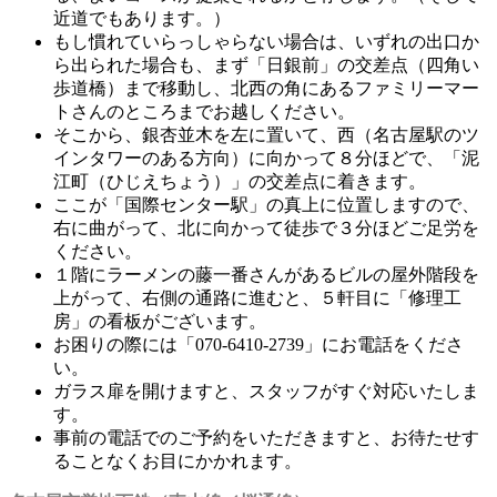
近道でもあります。）
もし慣れていらっしゃらない場合は、いずれの出口か
ら出られた場合も、まず「日銀前」の交差点（四角い
歩道橋）まで移動し、北西の角にあるファミリーマー
トさんのところまでお越しください。
そこから、銀杏並木を左に置いて、西（名古屋駅のツ
インタワーのある方向）に向かって８分ほどで、「泥
江町（ひじえちょう）」の交差点に着きます。
ここが「国際センター駅」の真上に位置しますので、
右に曲がって、北に向かって徒歩で３分ほどご足労を
ください。
１階にラーメンの藤一番さんがあるビルの屋外階段を
上がって、右側の通路に進むと、５軒目に「修理工
房」の看板がございます。
お困りの際には「070-6410-2739」にお電話をくださ
い。
ガラス扉を開けますと、スタッフがすぐ対応いたしま
す。
事前の電話でのご予約をいただきますと、お待たせす
ることなくお目にかかれます。