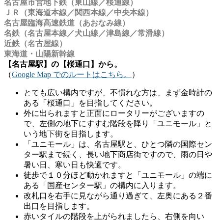
名古屋市営地下鉄（東山線／桜通線）
ＪＲ（東海道本線／関西本線／中央本線）
名古屋臨海高速鉄道（あおなみ線）
名鉄（名古屋本線／犬山線／津島線／常滑線）
近鉄（名古屋線）
東海道・山陽新幹線
【名古屋駅】の【桜通口】から。
（
Google Map でのルートはこちら。
）
とても広い構内ですが、不慣れな方は、まず金時計の
ある「桜通口」を目指してください。
外に出られますと正面にロータリーがございますの
で、左側の地下にすすむ階段を降り「ユニモール」と
いう地下街を目指します。
「ユニモール」は、名古屋駅と、ひとつ隣の国際セン
ター駅まで続く、長い地下商店街ですので、雨の日や
暑い日、寒い日も快適です。
徒歩で１０分ほど動かれますと「ユニモール」の端に
ある「国産センター駅」の構内に入ります。
改札口を右手に見ながら通り過ぎて、左奥にある２番
出口を目指します。
赤いタイルの階段を上がられましたら、右側を向い