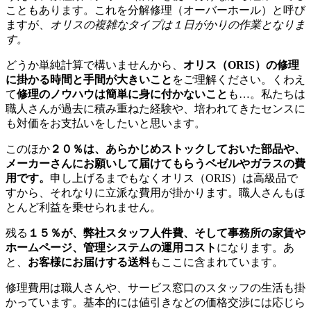
こともあります。これを分解修理（オーバーホール）と呼び
ますが、
オリスの複雑なタイプは１日がかりの作業となりま
す。
どうか単純計算で構いませんから、
オリス（ORIS）の修理
に掛かる時間と手間が大きいこと
をご理解ください。くわえ
て
修理のノウハウは簡単に身に付かないこと
も…。私たちは
職人さんが過去に積み重ねた経験や、培われてきたセンスに
も対価をお支払いをしたいと思います。
このほか
２０％は、あらかじめストックしておいた部品や、
メーカーさんにお願いして届けてもらうベゼルやガラスの費
用です。
申し上げるまでもなくオリス（ORIS）は高級品で
すから、それなりに立派な費用が掛かります。職人さんもほ
とんど利益を乗せられません。
残る
１５％が、弊社スタッフ人件費、そして事務所の家賃や
ホームページ、管理システムの運用コスト
になります。あ
と、
お客様にお届けする送料
もここに含まれています。
修理費用は職人さんや、サービス窓口のスタッフの生活も掛
かっています。基本的には値引きなどの価格交渉には応じら