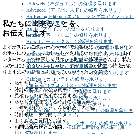
25 Jewels（25ジュエル）の修理を承ります
Advanced（アドバンスド）の修理を承ります
Air Racing Edition（エアレーシングエディション）
私たちに出来ることを、
の修理を承ります
Aquis（アクイス）の修理を承ります
お伝えします。
Artelier（アートリエ）の修理を承ります
Artix（アーティクス）の修理を承ります
まず最初に、このホームページでお客様にお伝えしたい７つ
Audi Sport（アウディスポーツ）の修理を承ります
の事柄について、見出しを並べさせていただきます。いまイ
Aviation（アヴィエーション）の修理を承ります
ンターネットで検索して見つかる時計の修理屋さんは、私た
BC3（ビーシー３）の修理を承ります
ちの他にも多くいらっしゃいますが、幾つか際立つ特徴があ
BC4（ビーシー４）の修理を承ります
りますので、是非とも知っていただきたい次第です。
Big Crown（ビッグクラウン）の修理を承ります
Calobra（カロブラ）の修理を承ります
私たちにできること。
Chronoris（クロノリス）の修理を承ります
時計の修理にかかる費用について。
Classic（クラシック）の修理を承ります
見積もりをするまでに要する時間。
Culture（カルチャー）の修理を承ります
私たちが修理できる時計の種類と年代。
Diving（ダイビング）の修理を承ります
「無料郵送パック」をお勧めする理由。
Frank Sinatra（フランクシナトラ）の修理を承りま
時計修理工房で働くスタッフ。
す
よくあるご質問とお答え。
Motor Sports（モータースポーツ）の修理を承りま
お問い合わせとご相談。
松江市に時計を運ぶ箱（無
す
料）をお送りします。