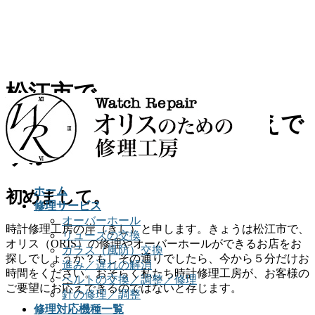
松江市で、
オリスの時計修理をお考えで
すか？
ホーム
初めまして。
修理サービス
オーバーホール
時計修理工房の岸（きし）と申します。きょうは松江市で、
リューズの交換
オリス（ORIS）の修理やオーバーホールができるお店をお
ガラス（風防）交換
探しでしょうか？もしその通りでしたら、今から５分だけお
進み／遅れの解消
時間をください。おそらく私たち時計修理工房が、お客様の
ベルトの交換／調整／修理
ご要望にお応えできるのではないと存じます。
針の修理／調整
修理対応機種一覧