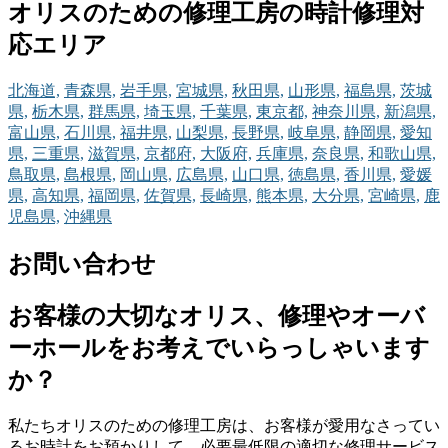
オリスのための修理工房の時計修理対
応エリア
北海道,
青森県,
岩手県,
宮城県,
秋田県,
山形県,
福島県,
茨城
県,
栃木県,
群馬県,
埼玉県,
千葉県,
東京都,
神奈川県,
新潟県,
富山県,
石川県,
福井県,
山梨県,
長野県,
岐阜県,
静岡県,
愛知
県,
三重県,
滋賀県,
京都府,
大阪府,
兵庫県,
奈良県,
和歌山県,
鳥取県,
島根県,
岡山県,
広島県,
山口県,
徳島県,
香川県,
愛媛
県,
高知県,
福岡県,
佐賀県,
長崎県,
熊本県,
大分県,
宮崎県,
鹿
児島県,
沖縄県
お問い合わせ
お客様の大切なオリス、修理やオーバ
ーホールをお考えでいらっしゃいます
か？
私たちオリスのための修理工房は、お客様が愛用なさってい
るお時計をお預かりして、必要最低限の適切な修理サービス