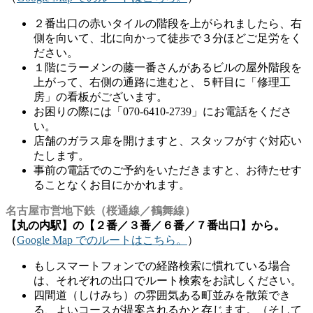
２番出口の赤いタイルの階段を上がられましたら、右
側を向いて、北に向かって徒歩で３分ほどご足労をく
ださい。
１階にラーメンの藤一番さんがあるビルの屋外階段を
上がって、右側の通路に進むと、５軒目に「修理工
房」の看板がございます。
お困りの際には「070-6410-2739」にお電話をくださ
い。
店舗のガラス扉を開けますと、スタッフがすぐ対応い
たします。
事前の電話でのご予約をいただきますと、お待たせす
ることなくお目にかかれます。
名古屋市営地下鉄（桜通線／鶴舞線）
【丸の内駅】の【２番／３番／６番／７番出口】から。
（
Google Map でのルートはこちら。
）
もしスマートフォンでの経路検索に慣れている場合
は、それぞれの出口でルート検索をお試しください。
四間道（しけみち）の雰囲気ある町並みを散策でき
る、よいコースが提案されるかと存じます。（そして