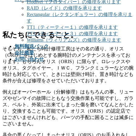
Prodiver（プロダイバー）の修理を承ります
RAID（レイド）の修理を承ります
Rectangular（レクタンギュラー）の修理を承りま
す
TT1（ティーティー１）の修理を承ります
TT3（ティーティー３）の修理を承ります
私たちにできること。
Williams（ウィリアムズ）の修理を承ります
無料郵送パック
そもそも、私たち時計修理工房はその名の通り、オリス
会社概要
（ORIS）をはじめとする腕時計のメンテナンスを承ってお
お問い合わせ
ります。もちろんオリス（ORIS）に限らず、ロレックスや
オリス、タグホイヤー、ＩＷＣ、フランクミュラーなどの腕
時計も対応していて、ときには壁掛け時計、置き時計なども
条件が合えば修理をさせていただいております。
例えばオーバーホール（分解修理）はもちろんの事、リュー
ズやゼンマイの故障にともなう交換作業も可能ですし、ガラ
ス、ベルト、外装に出来てしまった傷を磨いてなんとかした
り、交換することも可能です。オリス（ORIS）の認定店で
はございませんけれども、パーツの手配に困ることは滅多に
ございません。
具合の悪くなってしまったオリス（ORIS）のお手入れをし