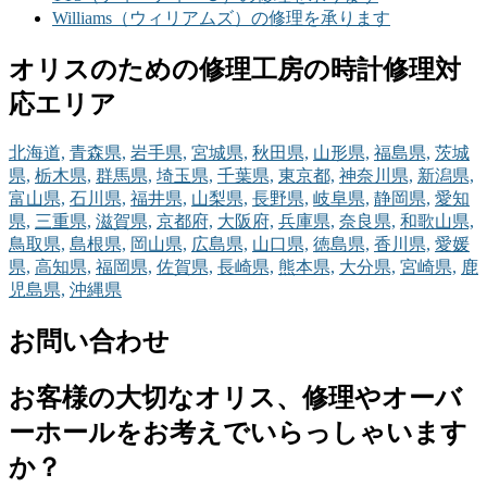
Williams（ウィリアムズ）の修理を承ります
オリスのための修理工房の時計修理対
応エリア
北海道,
青森県,
岩手県,
宮城県,
秋田県,
山形県,
福島県,
茨城
県,
栃木県,
群馬県,
埼玉県,
千葉県,
東京都,
神奈川県,
新潟県,
富山県,
石川県,
福井県,
山梨県,
長野県,
岐阜県,
静岡県,
愛知
県,
三重県,
滋賀県,
京都府,
大阪府,
兵庫県,
奈良県,
和歌山県,
鳥取県,
島根県,
岡山県,
広島県,
山口県,
徳島県,
香川県,
愛媛
県,
高知県,
福岡県,
佐賀県,
長崎県,
熊本県,
大分県,
宮崎県,
鹿
児島県,
沖縄県
お問い合わせ
お客様の大切なオリス、修理やオーバ
ーホールをお考えでいらっしゃいます
か？