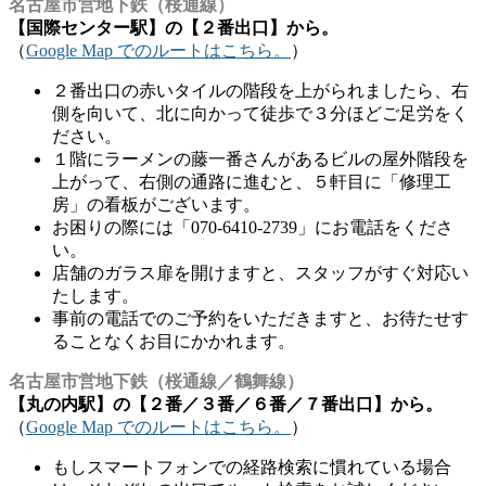
名古屋市営地下鉄（桜通線）
【国際センター駅】の【２番出口】から。
（
Google Map でのルートはこちら。
）
２番出口の赤いタイルの階段を上がられましたら、右
側を向いて、北に向かって徒歩で３分ほどご足労をく
ださい。
１階にラーメンの藤一番さんがあるビルの屋外階段を
上がって、右側の通路に進むと、５軒目に「修理工
房」の看板がございます。
お困りの際には「070-6410-2739」にお電話をくださ
い。
店舗のガラス扉を開けますと、スタッフがすぐ対応い
たします。
事前の電話でのご予約をいただきますと、お待たせす
ることなくお目にかかれます。
名古屋市営地下鉄（桜通線／鶴舞線）
【丸の内駅】の【２番／３番／６番／７番出口】から。
（
Google Map でのルートはこちら。
）
もしスマートフォンでの経路検索に慣れている場合