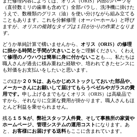
また修理内容によっては、オリス（ORIS）内部のパーツを
（直径数ミリの歯車も含めて）全部バラし、洗浄機に掛けた
うえで、数種類のグリス（油）を使い分けながら組み立てる
こともあります。これを分解修理（オーバーホール）と呼び
ますが、
オリスの複雑なタイプは１日がかりの作業となりま
す。
どうか単純計算で構いませんから、
オリス（ORIS）の修理
に掛かる時間と手間が大きいこと
をご理解ください。くわえ
て
修理のノウハウは簡単に身に付かないこと
も…。私たちは
職人さんが過去に積み重ねた経験や、培われてきたセンスに
も対価をお支払いをしたいと思います。
このほか
２０％は、あらかじめストックしておいた部品や、
メーカーさんにお願いして届けてもらうベゼルやガラスの費
用です。
申し上げるまでもなくオリス（ORIS）は高級品で
すから、それなりに立派な費用が掛かります。職人さんもほ
とんど利益を乗せられません。
残る
１５％が、弊社スタッフ人件費、そして事務所の家賃や
ホームページ、管理システムの運用コスト
になります。あ
と、
お客様にお届けする送料
もここに含まれています。