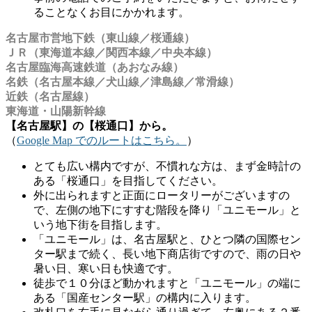
ることなくお目にかかれます。
名古屋市営地下鉄（東山線／桜通線）
ＪＲ（東海道本線／関西本線／中央本線）
名古屋臨海高速鉄道（あおなみ線）
名鉄（名古屋本線／犬山線／津島線／常滑線）
近鉄（名古屋線）
東海道・山陽新幹線
【名古屋駅】の【桜通口】から。
（
Google Map でのルートはこちら。
）
とても広い構内ですが、不慣れな方は、まず金時計の
ある「桜通口」を目指してください。
外に出られますと正面にロータリーがございますの
で、左側の地下にすすむ階段を降り「ユニモール」と
いう地下街を目指します。
「ユニモール」は、名古屋駅と、ひとつ隣の国際セン
ター駅まで続く、長い地下商店街ですので、雨の日や
暑い日、寒い日も快適です。
徒歩で１０分ほど動かれますと「ユニモール」の端に
ある「国産センター駅」の構内に入ります。