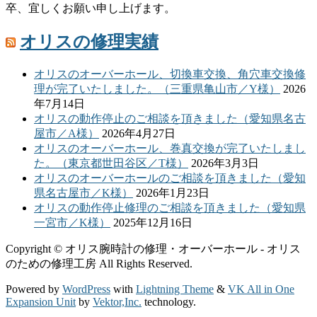
卒、宜しくお願い申し上げます。
オリスの修理実績
オリスのオーバーホール、切換車交換、角穴車交換修
理が完了いたしました。（三重県亀山市／Y様）
2026
年7月14日
オリスの動作停止のご相談を頂きました（愛知県名古
屋市／A様）
2026年4月27日
オリスのオーバーホール、巻真交換が完了いたしまし
た。（東京都世田谷区／T様）
2026年3月3日
オリスのオーバーホールのご相談を頂きました（愛知
県名古屋市／K様）
2026年1月23日
オリスの動作停止修理のご相談を頂きました（愛知県
一宮市／K様）
2025年12月16日
Copyright © オリス腕時計の修理・オーバーホール - オリス
のための修理工房 All Rights Reserved.
Powered by
WordPress
with
Lightning Theme
&
VK All in One
Expansion Unit
by
Vektor,Inc.
technology.