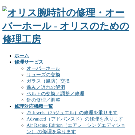
ホーム
修理サービス
オーバーホール
リューズの交換
ガラス（風防）交換
進み／遅れの解消
ベルトの交換／調整／修理
針の修理／調整
修理対応機種一覧
25 Jewels（25ジュエル）の修理を承ります
Advanced（アドバンスド）の修理を承ります
Air Racing Edition（エアレーシングエディショ
ン） の修理を承ります