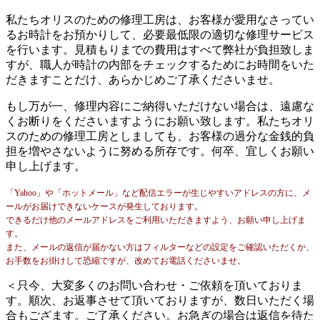
私たちオリスのための修理工房は、お客様が愛用なさってい
るお時計をお預かりして、必要最低限の適切な修理サービス
を行います。見積もりまでの費用はすべて弊社が負担致しま
すが、職人が時計の内部をチェックするためにお時間をいた
だきますことだけ、あらかじめご了承くださいませ。
もし万が一、修理内容にご納得いただけない場合は、遠慮な
くお断りをくださいますようにお願い致します。私たちオリ
スのための修理工房としましても、お客様の過分な金銭的負
担を増やさないように努める所存です。何卒、宜しくお願い
申し上げます。
「Yahoo」や「ホットメール」など配信エラーが生じやすいアドレスの方に、メ
ールがお届けできないケースが発生しております。
できるだけ他のメールアドレスをご利用いただきますよう、お願い申し上げま
す。
また、メールの返信が届かない方はフィルターなどの設定をご確認いただくか、
お手数をお掛けして恐縮ですが、改めてお電話くださいませ。
＜只今、大変多くのお問い合わせ・ご依頼を頂いておりま
す。順次、お返事させて頂いておりますが、数日いただく場
合もござます。ご了承ください。お急ぎの場合は返信を待た