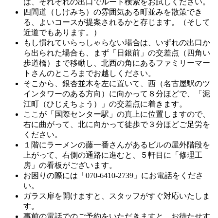
は、それぞれの出口でルート検索をお試しください。
四間道（しけみち）の雰囲気ある町並みを散策でき
る、よいコースが提案されるかと存じます。（そして
近道でもあります。）
もし慣れていらっしゃらない場合は、いずれの出口か
ら出られた場合も、まず「日銀前」の交差点（四角い
歩道橋）まで移動し、北西の角にあるファミリーマー
トさんのところまでお越しください。
そこから、銀杏並木を左に置いて、西（名古屋駅のツ
インタワーのある方向）に向かって８分ほどで、「泥
江町（ひじえちょう）」の交差点に着きます。
ここが「国際センター駅」の真上に位置しますので、
右に曲がって、北に向かって徒歩で３分ほどご足労を
ください。
１階にラーメンの藤一番さんがあるビルの屋外階段を
上がって、右側の通路に進むと、５軒目に「修理工
房」の看板がございます。
お困りの際には「070-6410-2739」にお電話をくださ
い。
ガラス扉を開けますと、スタッフがすぐ対応いたしま
す。
事前の電話でのご予約をいただきますと、お待たせす