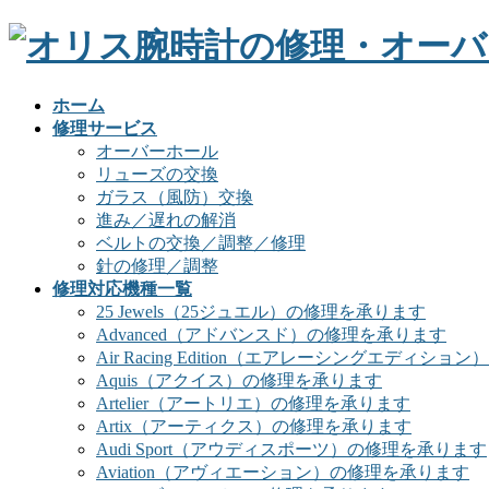
ホーム
修理サービス
オーバーホール
リューズの交換
ガラス（風防）交換
進み／遅れの解消
ベルトの交換／調整／修理
針の修理／調整
修理対応機種一覧
25 Jewels（25ジュエル）の修理を承ります
Advanced（アドバンスド）の修理を承ります
Air Racing Edition（エアレーシングエディシ
Aquis（アクイス）の修理を承ります
Artelier（アートリエ）の修理を承ります
Artix（アーティクス）の修理を承ります
Audi Sport（アウディスポーツ）の修理を承ります
Aviation（アヴィエーション）の修理を承ります