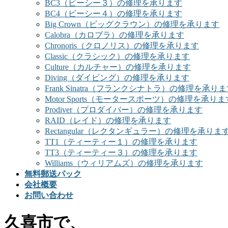
BC3（ビーシー３）の修理を承ります
BC4（ビーシー４）の修理を承ります
Big Crown（ビッグクラウン）の修理を承ります
Calobra（カロブラ）の修理を承ります
Chronoris（クロノリス）の修理を承ります
Classic（クラシック）の修理を承ります
Culture（カルチャー）の修理を承ります
Diving（ダイビング）の修理を承ります
Frank Sinatra（フランクシナトラ）の修理を承り
Motor Sports（モータースポーツ）の修理を承りま
Prodiver（プロダイバー）の修理を承ります
RAID（レイド）の修理を承ります
Rectangular（レクタンギュラー）の修理を承りま
TT1（ティーティー１）の修理を承ります
TT3（ティーティー３）の修理を承ります
Williams（ウィリアムズ）の修理を承ります
無料郵送パック
会社概要
お問い合わせ
久喜市で、