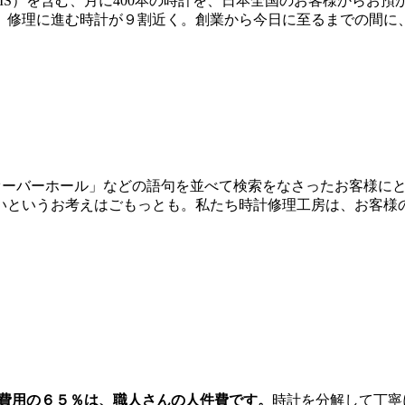
IS）を含む、月に400本の時計を、日本全国のお客様からお
修理に進む時計が９割近く。創業から今日に至るまでの間に、ご
IS） オーバーホール」などの語句を並べて検索をなさったお客
いというお考えはごもっとも。私たち時計修理工房は、お客様
費用の６５％は、職人さんの人件費です。
時計を分解して丁寧