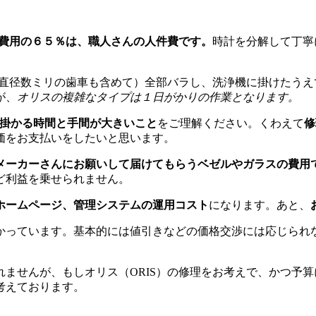
費用の６５％は、職人さんの人件費です。
時計を分解して丁寧
（直径数ミリの歯車も含めて）全部バラし、洗浄機に掛けたう
が、
オリスの複雑なタイプは１日がかりの作業となります。
に掛かる時間と手間が大きいこと
をご理解ください。くわえて
修
価をお支払いをしたいと思います。
メーカーさんにお願いして届けてもらうベゼルやガラスの費用
ど利益を乗せられません。
ホームページ、管理システムの運用コスト
になります。あと、
かっています。基本的には値引きなどの価格交渉には応じられ
。
ませんが、もしオリス（ORIS）の修理をお考えで、かつ予
考えております。