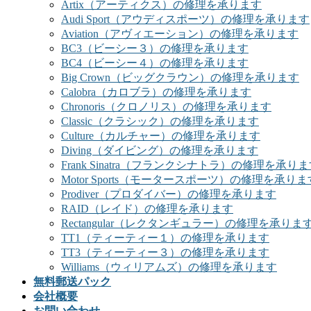
Artix（アーティクス）の修理を承ります
Audi Sport（アウディスポーツ）の修理を承ります
Aviation（アヴィエーション）の修理を承ります
BC3（ビーシー３）の修理を承ります
BC4（ビーシー４）の修理を承ります
Big Crown（ビッグクラウン）の修理を承ります
Calobra（カロブラ）の修理を承ります
Chronoris（クロノリス）の修理を承ります
Classic（クラシック）の修理を承ります
Culture（カルチャー）の修理を承ります
Diving（ダイビング）の修理を承ります
Frank Sinatra（フランクシナトラ）の修理を承り
Motor Sports（モータースポーツ）の修理を承りま
Prodiver（プロダイバー）の修理を承ります
RAID（レイド）の修理を承ります
Rectangular（レクタンギュラー）の修理を承りま
TT1（ティーティー１）の修理を承ります
TT3（ティーティー３）の修理を承ります
Williams（ウィリアムズ）の修理を承ります
無料郵送パック
会社概要
お問い合わせ