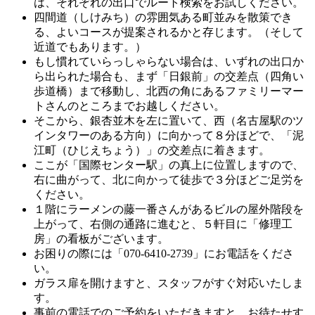
は、それぞれの出口でルート検索をお試しください。
四間道（しけみち）の雰囲気ある町並みを散策でき
る、よいコースが提案されるかと存じます。（そして
近道でもあります。）
もし慣れていらっしゃらない場合は、いずれの出口か
ら出られた場合も、まず「日銀前」の交差点（四角い
歩道橋）まで移動し、北西の角にあるファミリーマー
トさんのところまでお越しください。
そこから、銀杏並木を左に置いて、西（名古屋駅のツ
インタワーのある方向）に向かって８分ほどで、「泥
江町（ひじえちょう）」の交差点に着きます。
ここが「国際センター駅」の真上に位置しますので、
右に曲がって、北に向かって徒歩で３分ほどご足労を
ください。
１階にラーメンの藤一番さんがあるビルの屋外階段を
上がって、右側の通路に進むと、５軒目に「修理工
房」の看板がございます。
お困りの際には「070-6410-2739」にお電話をくださ
い。
ガラス扉を開けますと、スタッフがすぐ対応いたしま
す。
事前の電話でのご予約をいただきますと、お待たせす