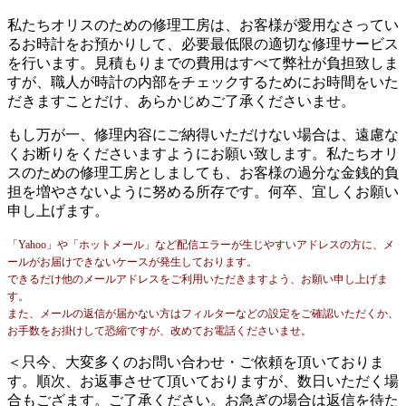
私たちオリスのための修理工房は、お客様が愛用なさってい
るお時計をお預かりして、必要最低限の適切な修理サービス
を行います。見積もりまでの費用はすべて弊社が負担致しま
すが、職人が時計の内部をチェックするためにお時間をいた
だきますことだけ、あらかじめご了承くださいませ。
もし万が一、修理内容にご納得いただけない場合は、遠慮な
くお断りをくださいますようにお願い致します。私たちオリ
スのための修理工房としましても、お客様の過分な金銭的負
担を増やさないように努める所存です。何卒、宜しくお願い
申し上げます。
「Yahoo」や「ホットメール」など配信エラーが生じやすいアドレスの方に、メ
ールがお届けできないケースが発生しております。
できるだけ他のメールアドレスをご利用いただきますよう、お願い申し上げま
す。
また、メールの返信が届かない方はフィルターなどの設定をご確認いただくか、
お手数をお掛けして恐縮ですが、改めてお電話くださいませ。
＜只今、大変多くのお問い合わせ・ご依頼を頂いておりま
す。順次、お返事させて頂いておりますが、数日いただく場
合もござます。ご了承ください。お急ぎの場合は返信を待た