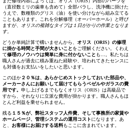
また修理内容によっては、オリス（ORIS）内部のパーツを
（直径数ミリの歯車も含めて）全部バラし、洗浄機に掛けた
うえで、数種類のグリス（油）を使い分けながら組み立てる
こともあります。これを分解修理（オーバーホール）と呼び
ますが、
オリスの複雑なタイプは１日がかりの作業となりま
す。
どうか単純計算で構いませんから、
オリス（ORIS）の修理
に掛かる時間と手間が大きいこと
をご理解ください。くわえ
て
修理のノウハウは簡単に身に付かないこと
も…。私たちは
職人さんが過去に積み重ねた経験や、培われてきたセンスに
も対価をお支払いをしたいと思います。
このほか
２０％は、あらかじめストックしておいた部品や、
メーカーさんにお願いして届けてもらうベゼルやガラスの費
用です。
申し上げるまでもなくオリス（ORIS）は高級品で
すから、それなりに立派な費用が掛かります。職人さんもほ
とんど利益を乗せられません。
残る
１５％が、弊社スタッフ人件費、そして事務所の家賃や
ホームページ、管理システムの運用コスト
になります。あ
と、
お客様にお届けする送料
もここに含まれています。