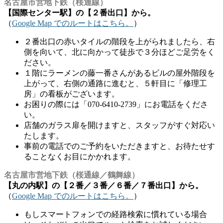
名古屋市営地下鉄（桜通線）
【国際センター駅】の【２番出口】から。
（
Google Map でのルートはこちら。
）
２番出口の赤いタイルの階段を上がられましたら、右
側を向いて、北に向かって徒歩で３分ほどご足労をく
ださい。
１階にラーメンの藤一番さんがあるビルの屋外階段を
上がって、右側の通路に進むと、５軒目に「修理工
房」の看板がございます。
お困りの際には「070-6410-2739」にお電話をくださ
い。
店舗のガラス扉を開けますと、スタッフがすぐ対応い
たします。
事前の電話でのご予約をいただきますと、お待たせす
ることなくお目にかかれます。
名古屋市営地下鉄（桜通線／鶴舞線）
【丸の内駅】の【２番／３番／６番／７番出口】から。
（
Google Map でのルートはこちら。
）
もしスマートフォンでの経路検索に慣れている場合