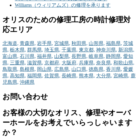
Williams（ウィリアムズ）の修理を承ります
オリスのための修理工房の時計修理対
応エリア
北海道,
青森県,
岩手県,
宮城県,
秋田県,
山形県,
福島県,
茨城
県,
栃木県,
群馬県,
埼玉県,
千葉県,
東京都,
神奈川県,
新潟県,
富山県,
石川県,
福井県,
山梨県,
長野県,
岐阜県,
静岡県,
愛知
県,
三重県,
滋賀県,
京都府,
大阪府,
兵庫県,
奈良県,
和歌山県,
鳥取県,
島根県,
岡山県,
広島県,
山口県,
徳島県,
香川県,
愛媛
県,
高知県,
福岡県,
佐賀県,
長崎県,
熊本県,
大分県,
宮崎県,
鹿
児島県,
沖縄県
お問い合わせ
お客様の大切なオリス、修理やオーバ
ーホールをお考えでいらっしゃいます
か？