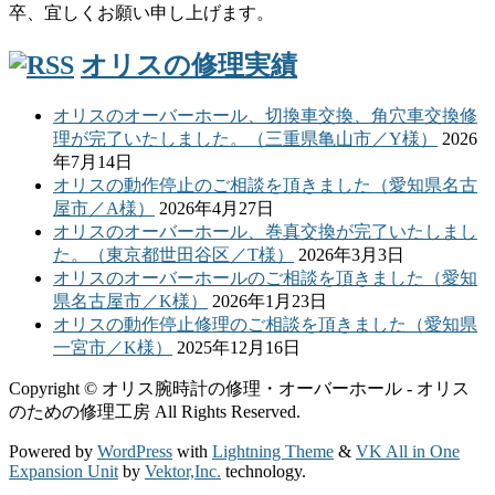
卒、宜しくお願い申し上げます。
オリスの修理実績
オリスのオーバーホール、切換車交換、角穴車交換修
理が完了いたしました。（三重県亀山市／Y様）
2026
年7月14日
オリスの動作停止のご相談を頂きました（愛知県名古
屋市／A様）
2026年4月27日
オリスのオーバーホール、巻真交換が完了いたしまし
た。（東京都世田谷区／T様）
2026年3月3日
オリスのオーバーホールのご相談を頂きました（愛知
県名古屋市／K様）
2026年1月23日
オリスの動作停止修理のご相談を頂きました（愛知県
一宮市／K様）
2025年12月16日
Copyright © オリス腕時計の修理・オーバーホール - オリス
のための修理工房 All Rights Reserved.
Powered by
WordPress
with
Lightning Theme
&
VK All in One
Expansion Unit
by
Vektor,Inc.
technology.