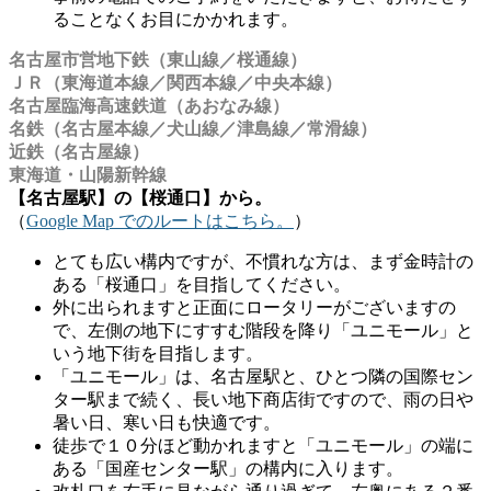
ることなくお目にかかれます。
名古屋市営地下鉄（東山線／桜通線）
ＪＲ（東海道本線／関西本線／中央本線）
名古屋臨海高速鉄道（あおなみ線）
名鉄（名古屋本線／犬山線／津島線／常滑線）
近鉄（名古屋線）
東海道・山陽新幹線
【名古屋駅】の【桜通口】から。
（
Google Map でのルートはこちら。
）
とても広い構内ですが、不慣れな方は、まず金時計の
ある「桜通口」を目指してください。
外に出られますと正面にロータリーがございますの
で、左側の地下にすすむ階段を降り「ユニモール」と
いう地下街を目指します。
「ユニモール」は、名古屋駅と、ひとつ隣の国際セン
ター駅まで続く、長い地下商店街ですので、雨の日や
暑い日、寒い日も快適です。
徒歩で１０分ほど動かれますと「ユニモール」の端に
ある「国産センター駅」の構内に入ります。