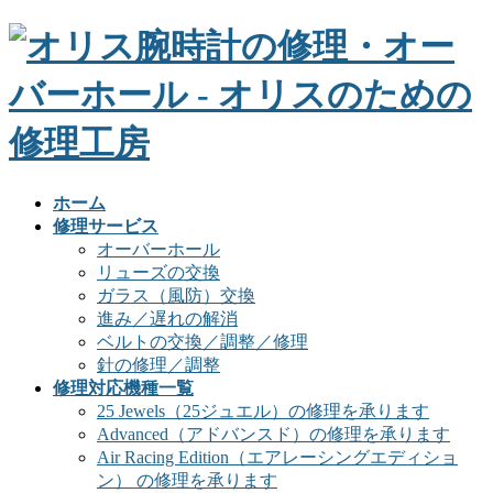
ホーム
修理サービス
オーバーホール
リューズの交換
ガラス（風防）交換
進み／遅れの解消
ベルトの交換／調整／修理
針の修理／調整
修理対応機種一覧
25 Jewels（25ジュエル）の修理を承ります
Advanced（アドバンスド）の修理を承ります
Air Racing Edition（エアレーシングエディショ
ン） の修理を承ります