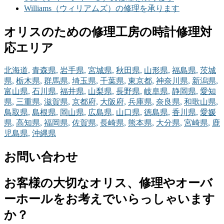
Williams（ウィリアムズ）の修理を承ります
オリスのための修理工房の時計修理対
応エリア
北海道,
青森県,
岩手県,
宮城県,
秋田県,
山形県,
福島県,
茨城
県,
栃木県,
群馬県,
埼玉県,
千葉県,
東京都,
神奈川県,
新潟県,
富山県,
石川県,
福井県,
山梨県,
長野県,
岐阜県,
静岡県,
愛知
県,
三重県,
滋賀県,
京都府,
大阪府,
兵庫県,
奈良県,
和歌山県,
鳥取県,
島根県,
岡山県,
広島県,
山口県,
徳島県,
香川県,
愛媛
県,
高知県,
福岡県,
佐賀県,
長崎県,
熊本県,
大分県,
宮崎県,
鹿
児島県,
沖縄県
お問い合わせ
お客様の大切なオリス、修理やオーバ
ーホールをお考えでいらっしゃいます
か？