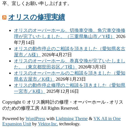
卒、宜しくお願い申し上げます。
オリスの修理実績
オリスのオーバーホール、切換車交換、角穴車交換修
理が完了いたしました。（三重県亀山市／Y様）
2026
年7月14日
オリスの動作停止のご相談を頂きました（愛知県名古
屋市／A様）
2026年4月27日
オリスのオーバーホール、巻真交換が完了いたしまし
た。（東京都世田谷区／T様）
2026年3月3日
オリスのオーバーホールのご相談を頂きました（愛知
県名古屋市／K様）
2026年1月23日
オリスの動作停止修理のご相談を頂きました（愛知県
一宮市／K様）
2025年12月16日
Copyright © オリス腕時計の修理・オーバーホール - オリス
のための修理工房 All Rights Reserved.
Powered by
WordPress
with
Lightning Theme
&
VK All in One
Expansion Unit
by
Vektor,Inc.
technology.