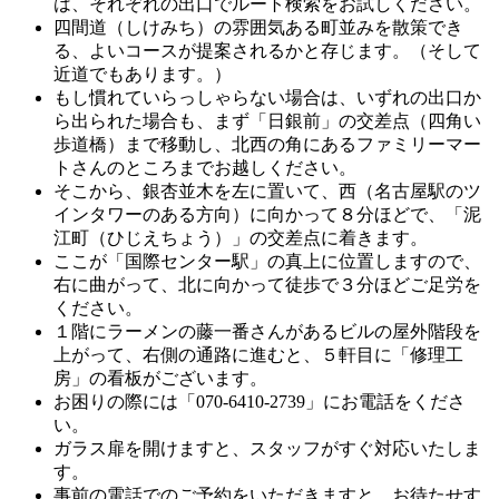
は、それぞれの出口でルート検索をお試しください。
四間道（しけみち）の雰囲気ある町並みを散策でき
る、よいコースが提案されるかと存じます。（そして
近道でもあります。）
もし慣れていらっしゃらない場合は、いずれの出口か
ら出られた場合も、まず「日銀前」の交差点（四角い
歩道橋）まで移動し、北西の角にあるファミリーマー
トさんのところまでお越しください。
そこから、銀杏並木を左に置いて、西（名古屋駅のツ
インタワーのある方向）に向かって８分ほどで、「泥
江町（ひじえちょう）」の交差点に着きます。
ここが「国際センター駅」の真上に位置しますので、
右に曲がって、北に向かって徒歩で３分ほどご足労を
ください。
１階にラーメンの藤一番さんがあるビルの屋外階段を
上がって、右側の通路に進むと、５軒目に「修理工
房」の看板がございます。
お困りの際には「070-6410-2739」にお電話をくださ
い。
ガラス扉を開けますと、スタッフがすぐ対応いたしま
す。
事前の電話でのご予約をいただきますと、お待たせす