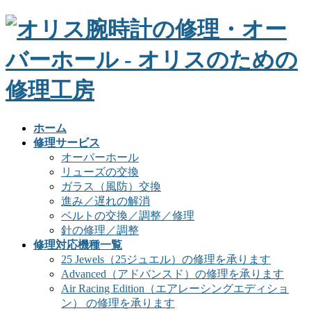
ホーム
修理サービス
オーバーホール
リューズの交換
ガラス（風防）交換
進み／遅れの解消
ベルトの交換／調整／修理
針の修理／調整
修理対応機種一覧
25 Jewels（25ジュエル）の修理を承ります
Advanced（アドバンスド）の修理を承ります
Air Racing Edition（エアレーシングエディショ
ン） の修理を承ります