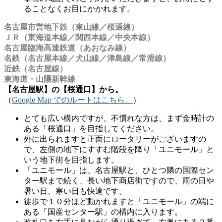
ることなくお目にかかれます。
名古屋市営地下鉄（東山線／桜通線）
ＪＲ（東海道本線／関西本線／中央本線）
名古屋臨海高速鉄道（あおなみ線）
名鉄（名古屋本線／犬山線／津島線／常滑線）
近鉄（名古屋線）
東海道・山陽新幹線
【名古屋駅】の【桜通口】から。
（
Google Map でのルートはこちら。
）
とても広い構内ですが、不慣れな方は、まず金時計の
ある「桜通口」を目指してください。
外に出られますと正面にロータリーがございますの
で、左側の地下にすすむ階段を降り「ユニモール」と
いう地下街を目指します。
「ユニモール」は、名古屋駅と、ひとつ隣の国際セン
ター駅まで続く、長い地下商店街ですので、雨の日や
暑い日、寒い日も快適です。
徒歩で１０分ほど動かれますと「ユニモール」の端に
ある「国産センター駅」の構内に入ります。