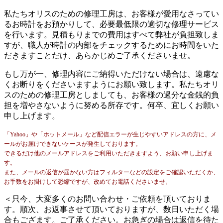
私たちオリスのための修理工房は、お客様が愛用なさってい
るお時計をお預かりして、必要最低限の適切な修理サービス
を行います。見積もりまでの費用はすべて弊社が負担致しま
すが、職人が時計の内部をチェックするためにお時間をいた
だきますことだけ、あらかじめご了承くださいませ。
もし万が一、修理内容にご納得いただけない場合は、遠慮な
くお断りをくださいますようにお願い致します。私たちオリ
スのための修理工房としましても、お客様の過分な金銭的負
担を増やさないように努める所存です。何卒、宜しくお願い
申し上げます。
「Yahoo」や「ホットメール」など配信エラーが生じやすいアドレスの方に、メ
ールがお届けできないケースが発生しております。
できるだけ他のメールアドレスをご利用いただきますよう、お願い申し上げま
す。
また、メールの返信が届かない方はフィルターなどの設定をご確認いただくか、
お手数をお掛けして恐縮ですが、改めてお電話くださいませ。
＜只今、大変多くのお問い合わせ・ご依頼を頂いておりま
す。順次、お返事させて頂いておりますが、数日いただく場
合もござます。ご了承ください。お急ぎの場合は返信を待た