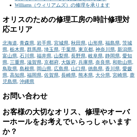
Williams（ウィリアムズ）の修理を承ります
オリスのための修理工房の時計修理対
応エリア
北海道,
青森県,
岩手県,
宮城県,
秋田県,
山形県,
福島県,
茨城
県,
栃木県,
群馬県,
埼玉県,
千葉県,
東京都,
神奈川県,
新潟県,
富山県,
石川県,
福井県,
山梨県,
長野県,
岐阜県,
静岡県,
愛知
県,
三重県,
滋賀県,
京都府,
大阪府,
兵庫県,
奈良県,
和歌山県,
鳥取県,
島根県,
岡山県,
広島県,
山口県,
徳島県,
香川県,
愛媛
県,
高知県,
福岡県,
佐賀県,
長崎県,
熊本県,
大分県,
宮崎県,
鹿
児島県,
沖縄県
お問い合わせ
お客様の大切なオリス、修理やオーバ
ーホールをお考えでいらっしゃいます
か？