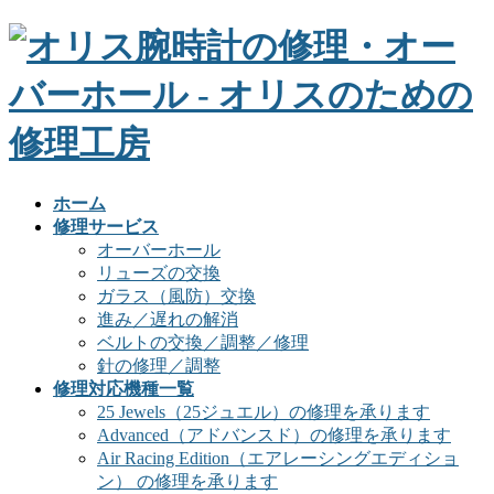
ホーム
修理サービス
オーバーホール
リューズの交換
ガラス（風防）交換
進み／遅れの解消
ベルトの交換／調整／修理
針の修理／調整
修理対応機種一覧
25 Jewels（25ジュエル）の修理を承ります
Advanced（アドバンスド）の修理を承ります
Air Racing Edition（エアレーシングエディショ
ン） の修理を承ります