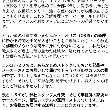
また修理内容によっては、オリス（ORIS）内部のパーツを
（直径数ミリの歯車も含めて）全部バラし、洗浄機に掛けた
うえで、数種類のグリス（油）を使い分けながら組み立てる
こともあります。これを分解修理（オーバーホール）と呼び
ますが、
オリスの複雑なタイプは１日がかりの作業となりま
す。
どうか単純計算で構いませんから、
オリス（ORIS）の修理
に掛かる時間と手間が大きいこと
をご理解ください。くわえ
て
修理のノウハウは簡単に身に付かないこと
も…。私たちは
職人さんが過去に積み重ねた経験や、培われてきたセンスに
も対価をお支払いをしたいと思います。
このほか
２０％は、あらかじめストックしておいた部品や、
メーカーさんにお願いして届けてもらうベゼルやガラスの費
用です。
申し上げるまでもなくオリス（ORIS）は高級品で
すから、それなりに立派な費用が掛かります。職人さんもほ
とんど利益を乗せられません。
残る
１５％が、弊社スタッフ人件費、そして事務所の家賃や
ホームページ、管理システムの運用コスト
になります。あ
と、
お客様にお届けする送料
もここに含まれています。