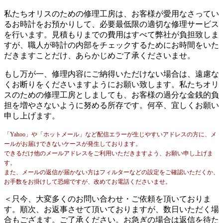
私たちオリスのための修理工房は、お客様が愛用なさってい
るお時計をお預かりして、必要最低限の適切な修理サービス
を行います。見積もりまでの費用はすべて弊社が負担致しま
すが、職人が時計の内部をチェックするためにお時間をいた
だきますことだけ、あらかじめご了承くださいませ。
もし万が一、修理内容にご納得いただけない場合は、遠慮な
くお断りをくださいますようにお願い致します。私たちオリ
スのための修理工房としましても、お客様の過分な金銭的負
担を増やさないように努める所存です。何卒、宜しくお願い
申し上げます。
「Yahoo」や「ホットメール」など配信エラーが生じやすいアドレスの方に、メ
ールがお届けできないケースが発生しております。
できるだけ他のメールアドレスをご利用いただきますよう、お願い申し上げま
す。
また、メールの返信が届かない方はフィルターなどの設定をご確認いただくか、
お手数をお掛けして恐縮ですが、改めてお電話くださいませ。
＜只今、大変多くのお問い合わせ・ご依頼を頂いておりま
す。順次、お返事させて頂いておりますが、数日いただく場
合もござます。ご了承ください。お急ぎの場合は返信を待た