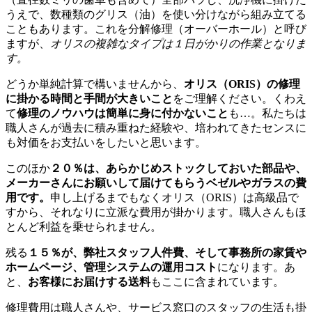
うえで、数種類のグリス（油）を使い分けながら組み立てる
こともあります。これを分解修理（オーバーホール）と呼び
ますが、
オリスの複雑なタイプは１日がかりの作業となりま
す。
どうか単純計算で構いませんから、
オリス（ORIS）の修理
に掛かる時間と手間が大きいこと
をご理解ください。くわえ
て
修理のノウハウは簡単に身に付かないこと
も…。私たちは
職人さんが過去に積み重ねた経験や、培われてきたセンスに
も対価をお支払いをしたいと思います。
このほか
２０％は、あらかじめストックしておいた部品や、
メーカーさんにお願いして届けてもらうベゼルやガラスの費
用です。
申し上げるまでもなくオリス（ORIS）は高級品で
すから、それなりに立派な費用が掛かります。職人さんもほ
とんど利益を乗せられません。
残る
１５％が、弊社スタッフ人件費、そして事務所の家賃や
ホームページ、管理システムの運用コスト
になります。あ
と、
お客様にお届けする送料
もここに含まれています。
修理費用は職人さんや、サービス窓口のスタッフの生活も掛