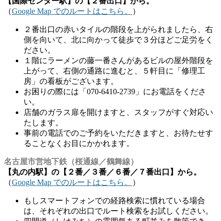
【国際センター駅】の【２番出口】から。
（
Google Map でのルートはこちら。
）
２番出口の赤いタイルの階段を上がられましたら、右
側を向いて、北に向かって徒歩で３分ほどご足労をく
ださい。
１階にラーメンの藤一番さんがあるビルの屋外階段を
上がって、右側の通路に進むと、５軒目に「修理工
房」の看板がございます。
お困りの際には「070-6410-2739」にお電話をくださ
い。
店舗のガラス扉を開けますと、スタッフがすぐ対応い
たします。
事前の電話でのご予約をいただきますと、お待たせす
ることなくお目にかかれます。
名古屋市営地下鉄（桜通線／鶴舞線）
【丸の内駅】の【２番／３番／６番／７番出口】から。
（
Google Map でのルートはこちら。
）
もしスマートフォンでの経路検索に慣れている場合
は、それぞれの出口でルート検索をお試しください。