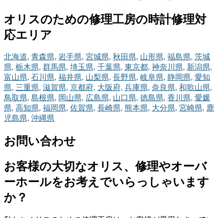
オリスのための修理工房の時計修理対
応エリア
北海道,
青森県,
岩手県,
宮城県,
秋田県,
山形県,
福島県,
茨城
県,
栃木県,
群馬県,
埼玉県,
千葉県,
東京都,
神奈川県,
新潟県,
富山県,
石川県,
福井県,
山梨県,
長野県,
岐阜県,
静岡県,
愛知
県,
三重県,
滋賀県,
京都府,
大阪府,
兵庫県,
奈良県,
和歌山県,
鳥取県,
島根県,
岡山県,
広島県,
山口県,
徳島県,
香川県,
愛媛
県,
高知県,
福岡県,
佐賀県,
長崎県,
熊本県,
大分県,
宮崎県,
鹿
児島県,
沖縄県
お問い合わせ
お客様の大切なオリス、修理やオーバ
ーホールをお考えでいらっしゃいます
か？