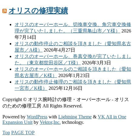
オリスの修理実績
オリスのオーバーホール、切換車交換、角穴車交換修
理が完了いたしました。（三重県亀山市／Y様）
2026
年7月14日
オリスの動作停止のご相談を頂きました（愛知県名古
屋市／A様）
2026年4月27日
オリスのオーバーホール、巻真交換が完了いたしまし
た。（東京都世田谷区／T様）
2026年3月3日
オリスのオーバーホールのご相談を頂きました（愛知
県名古屋市／K様）
2026年1月23日
オリスの動作停止修理のご相談を頂きました（愛知県
一宮市／K様）
2025年12月16日
Copyright © オリス腕時計の修理・オーバーホール - オリス
のための修理工房 All Rights Reserved.
Powered by
WordPress
with
Lightning Theme
&
VK All in One
Expansion Unit
by
Vektor,Inc.
technology.
Top
PAGE TOP