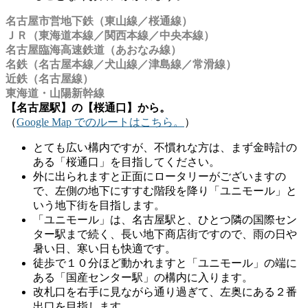
名古屋市営地下鉄（東山線／桜通線）
ＪＲ（東海道本線／関西本線／中央本線）
名古屋臨海高速鉄道（あおなみ線）
名鉄（名古屋本線／犬山線／津島線／常滑線）
近鉄（名古屋線）
東海道・山陽新幹線
【名古屋駅】の【桜通口】から。
（
Google Map でのルートはこちら。
）
とても広い構内ですが、不慣れな方は、まず金時計の
ある「桜通口」を目指してください。
外に出られますと正面にロータリーがございますの
で、左側の地下にすすむ階段を降り「ユニモール」と
いう地下街を目指します。
「ユニモール」は、名古屋駅と、ひとつ隣の国際セン
ター駅まで続く、長い地下商店街ですので、雨の日や
暑い日、寒い日も快適です。
徒歩で１０分ほど動かれますと「ユニモール」の端に
ある「国産センター駅」の構内に入ります。
改札口を右手に見ながら通り過ぎて、左奥にある２番
出口を目指します。