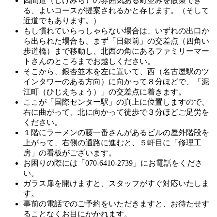
四間道（しけみち）の雰囲気ある町並みを散策でき
る、よいコースが提案されるかと存じます。（そして
近道でもあります。）
もし慣れていらっしゃらない場合は、いずれの出口か
ら出られた場合も、まず「日銀前」の交差点（四角い
歩道橋）まで移動し、北西の角にあるファミリーマー
トさんのところまでお越しください。
そこから、銀杏並木を左に置いて、西（名古屋駅のツ
インタワーのある方向）に向かって８分ほどで、「泥
江町（ひじえちょう）」の交差点に着きます。
ここが「国際センター駅」の真上に位置しますので、
右に曲がって、北に向かって徒歩で３分ほどご足労を
ください。
１階にラーメンの藤一番さんがあるビルの屋外階段を
上がって、右側の通路に進むと、５軒目に「修理工
房」の看板がございます。
お困りの際には「070-6410-2739」にお電話をくださ
い。
ガラス扉を開けますと、スタッフがすぐ対応いたしま
す。
事前の電話でのご予約をいただきますと、お待たせす
ることなくお目にかかれます。