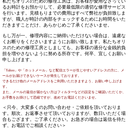
私たちオリスのための修理工房は、お客様が愛用なさってい
るお時計をお預かりして、必要最低限の適切な修理サービス
を行います。見積もりまでの費用はすべて弊社が負担致しま
すが、職人が時計の内部をチェックするためにお時間をいた
だきますことだけ、あらかじめご了承くださいませ。
もし万が一、修理内容にご納得いただけない場合は、遠慮な
くお断りをくださいますようにお願い致します。私たちオリ
スのための修理工房としましても、お客様の過分な金銭的負
担を増やさないように努める所存です。何卒、宜しくお願い
申し上げます。
「Yahoo」や「ホットメール」など配信エラーが生じやすいアドレスの方に、メ
ールがお届けできないケースが発生しております。
できるだけ他のメールアドレスをご利用いただきますよう、お願い申し上げま
す。
また、メールの返信が届かない方はフィルターなどの設定をご確認いただくか、
お手数をお掛けして恐縮ですが、改めてお電話くださいませ。
＜只今、大変多くのお問い合わせ・ご依頼を頂いておりま
す。順次、お返事させて頂いておりますが、数日いただく場
合もござます。ご了承ください。お急ぎの場合は返信を待た
ず、お電話でご相談ください＞