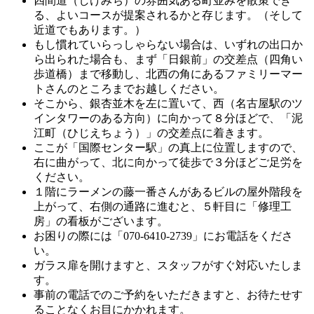
四間道（しけみち）の雰囲気ある町並みを散策でき
る、よいコースが提案されるかと存じます。（そして
近道でもあります。）
もし慣れていらっしゃらない場合は、いずれの出口か
ら出られた場合も、まず「日銀前」の交差点（四角い
歩道橋）まで移動し、北西の角にあるファミリーマー
トさんのところまでお越しください。
そこから、銀杏並木を左に置いて、西（名古屋駅のツ
インタワーのある方向）に向かって８分ほどで、「泥
江町（ひじえちょう）」の交差点に着きます。
ここが「国際センター駅」の真上に位置しますので、
右に曲がって、北に向かって徒歩で３分ほどご足労を
ください。
１階にラーメンの藤一番さんがあるビルの屋外階段を
上がって、右側の通路に進むと、５軒目に「修理工
房」の看板がございます。
お困りの際には「070-6410-2739」にお電話をくださ
い。
ガラス扉を開けますと、スタッフがすぐ対応いたしま
す。
事前の電話でのご予約をいただきますと、お待たせす
ることなくお目にかかれます。