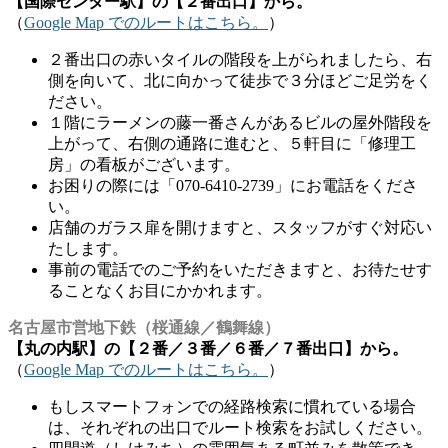
【国際センター駅】の【２番出口】から。
（
Google Map でのルートはこちら。
）
２番出口の赤いタイルの階段を上がられましたら、右
側を向いて、北に向かって徒歩で３分ほどご足労をく
ださい。
１階にラーメンの藤一番さんがあるビルの屋外階段を
上がって、右側の通路に進むと、５軒目に「修理工
房」の看板がございます。
お困りの際には「070-6410-2739」にお電話をくださ
い。
店舗のガラス扉を開けますと、スタッフがすぐ対応い
たします。
事前の電話でのご予約をいただきますと、お待たせす
ることなくお目にかかれます。
名古屋市営地下鉄（桜通線／鶴舞線）
【丸の内駅】の【２番／３番／６番／７番出口】から。
（
Google Map でのルートはこちら。
）
もしスマートフォンでの経路検索に慣れている場合
は、それぞれの出口でルート検索をお試しください。