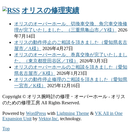
オリスの修理実績
オリスのオーバーホール、切換車交換、角穴車交換修
理が完了いたしました。（三重県亀山市／Y様）
2026
年7月14日
オリスの動作停止のご相談を頂きました（愛知県名古
屋市／A様）
2026年4月27日
オリスのオーバーホール、巻真交換が完了いたしまし
た。（東京都世田谷区／T様）
2026年3月3日
オリスのオーバーホールのご相談を頂きました（愛知
県名古屋市／K様）
2026年1月23日
オリスの動作停止修理のご相談を頂きました（愛知県
一宮市／K様）
2025年12月16日
Copyright © オリス腕時計の修理・オーバーホール - オリス
のための修理工房 All Rights Reserved.
Powered by
WordPress
with
Lightning Theme
&
VK All in One
Expansion Unit
by
Vektor,Inc.
technology.
Top