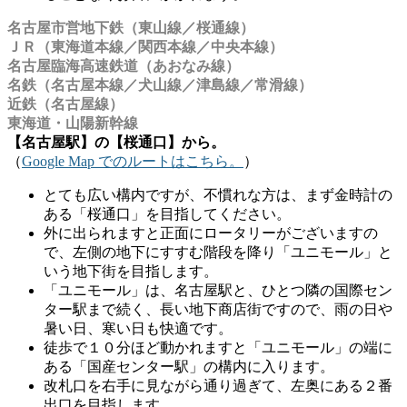
名古屋市営地下鉄（東山線／桜通線）
ＪＲ（東海道本線／関西本線／中央本線）
名古屋臨海高速鉄道（あおなみ線）
名鉄（名古屋本線／犬山線／津島線／常滑線）
近鉄（名古屋線）
東海道・山陽新幹線
【名古屋駅】の【桜通口】から。
（
Google Map でのルートはこちら。
）
とても広い構内ですが、不慣れな方は、まず金時計の
ある「桜通口」を目指してください。
外に出られますと正面にロータリーがございますの
で、左側の地下にすすむ階段を降り「ユニモール」と
いう地下街を目指します。
「ユニモール」は、名古屋駅と、ひとつ隣の国際セン
ター駅まで続く、長い地下商店街ですので、雨の日や
暑い日、寒い日も快適です。
徒歩で１０分ほど動かれますと「ユニモール」の端に
ある「国産センター駅」の構内に入ります。
改札口を右手に見ながら通り過ぎて、左奥にある２番
出口を目指します。