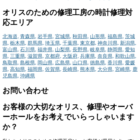
オリスのための修理工房の時計修理対
応エリア
北海道,
青森県,
岩手県,
宮城県,
秋田県,
山形県,
福島県,
茨城
県,
栃木県,
群馬県,
埼玉県,
千葉県,
東京都,
神奈川県,
新潟県,
富山県,
石川県,
福井県,
山梨県,
長野県,
岐阜県,
静岡県,
愛知
県,
三重県,
滋賀県,
京都府,
大阪府,
兵庫県,
奈良県,
和歌山県,
鳥取県,
島根県,
岡山県,
広島県,
山口県,
徳島県,
香川県,
愛媛
県,
高知県,
福岡県,
佐賀県,
長崎県,
熊本県,
大分県,
宮崎県,
鹿
児島県,
沖縄県
お問い合わせ
お客様の大切なオリス、修理やオーバ
ーホールをお考えでいらっしゃいます
か？