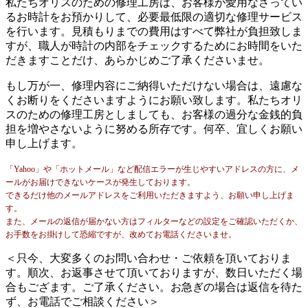
私たちオリスのための修理工房は、お客様が愛用なさってい
るお時計をお預かりして、必要最低限の適切な修理サービス
を行います。見積もりまでの費用はすべて弊社が負担致しま
すが、職人が時計の内部をチェックするためにお時間をいた
だきますことだけ、あらかじめご了承くださいませ。
もし万が一、修理内容にご納得いただけない場合は、遠慮な
くお断りをくださいますようにお願い致します。私たちオリ
スのための修理工房としましても、お客様の過分な金銭的負
担を増やさないように努める所存です。何卒、宜しくお願い
申し上げます。
「Yahoo」や「ホットメール」など配信エラーが生じやすいアドレスの方に、メ
ールがお届けできないケースが発生しております。
できるだけ他のメールアドレスをご利用いただきますよう、お願い申し上げま
す。
また、メールの返信が届かない方はフィルターなどの設定をご確認いただくか、
お手数をお掛けして恐縮ですが、改めてお電話くださいませ。
＜只今、大変多くのお問い合わせ・ご依頼を頂いておりま
す。順次、お返事させて頂いておりますが、数日いただく場
合もござます。ご了承ください。お急ぎの場合は返信を待た
ず、お電話でご相談ください＞