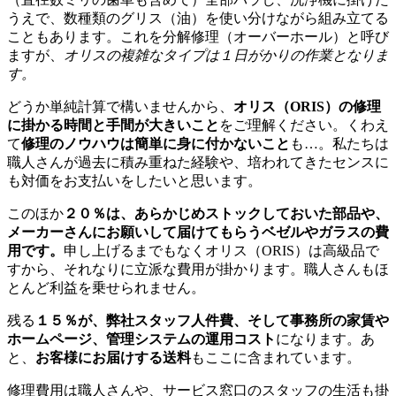
うえで、数種類のグリス（油）を使い分けながら組み立てる
こともあります。これを分解修理（オーバーホール）と呼び
ますが、
オリスの複雑なタイプは１日がかりの作業となりま
す。
どうか単純計算で構いませんから、
オリス（ORIS）の修理
に掛かる時間と手間が大きいこと
をご理解ください。くわえ
て
修理のノウハウは簡単に身に付かないこと
も…。私たちは
職人さんが過去に積み重ねた経験や、培われてきたセンスに
も対価をお支払いをしたいと思います。
このほか
２０％は、あらかじめストックしておいた部品や、
メーカーさんにお願いして届けてもらうベゼルやガラスの費
用です。
申し上げるまでもなくオリス（ORIS）は高級品で
すから、それなりに立派な費用が掛かります。職人さんもほ
とんど利益を乗せられません。
残る
１５％が、弊社スタッフ人件費、そして事務所の家賃や
ホームページ、管理システムの運用コスト
になります。あ
と、
お客様にお届けする送料
もここに含まれています。
修理費用は職人さんや、サービス窓口のスタッフの生活も掛