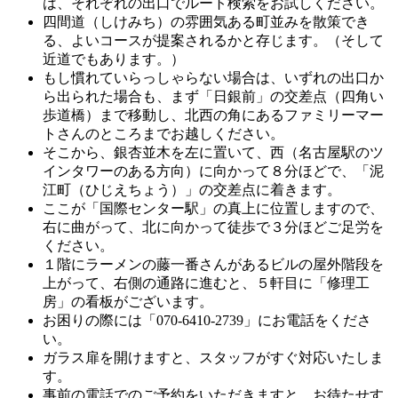
は、それぞれの出口でルート検索をお試しください。
四間道（しけみち）の雰囲気ある町並みを散策でき
る、よいコースが提案されるかと存じます。（そして
近道でもあります。）
もし慣れていらっしゃらない場合は、いずれの出口か
ら出られた場合も、まず「日銀前」の交差点（四角い
歩道橋）まで移動し、北西の角にあるファミリーマー
トさんのところまでお越しください。
そこから、銀杏並木を左に置いて、西（名古屋駅のツ
インタワーのある方向）に向かって８分ほどで、「泥
江町（ひじえちょう）」の交差点に着きます。
ここが「国際センター駅」の真上に位置しますので、
右に曲がって、北に向かって徒歩で３分ほどご足労を
ください。
１階にラーメンの藤一番さんがあるビルの屋外階段を
上がって、右側の通路に進むと、５軒目に「修理工
房」の看板がございます。
お困りの際には「070-6410-2739」にお電話をくださ
い。
ガラス扉を開けますと、スタッフがすぐ対応いたしま
す。
事前の電話でのご予約をいただきますと、お待たせす