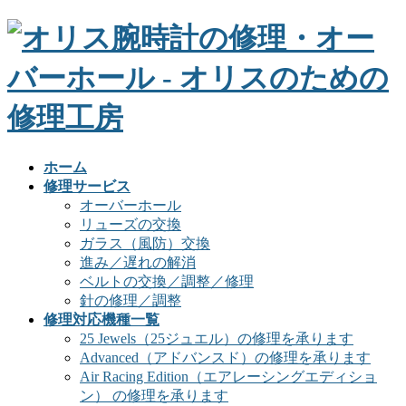
ホーム
修理サービス
オーバーホール
リューズの交換
ガラス（風防）交換
進み／遅れの解消
ベルトの交換／調整／修理
針の修理／調整
修理対応機種一覧
25 Jewels（25ジュエル）の修理を承ります
Advanced（アドバンスド）の修理を承ります
Air Racing Edition（エアレーシングエディショ
ン） の修理を承ります