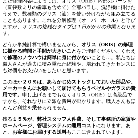
また修理内容によっては、オリス（ORIS）内部のパーツを
（直径数ミリの歯車も含めて）全部バラし、洗浄機に掛けた
うえで、数種類のグリス（油）を使い分けながら組み立てる
こともあります。これを分解修理（オーバーホール）と呼び
ますが、
オリスの複雑なタイプは１日がかりの作業となりま
す。
どうか単純計算で構いませんから、
オリス（ORIS）の修理
に掛かる時間と手間が大きいこと
をご理解ください。くわえ
て
修理のノウハウは簡単に身に付かないこと
も…。私たちは
職人さんが過去に積み重ねた経験や、培われてきたセンスに
も対価をお支払いをしたいと思います。
このほか
２０％は、あらかじめストックしておいた部品や、
メーカーさんにお願いして届けてもらうベゼルやガラスの費
用です。
申し上げるまでもなくオリス（ORIS）は高級品で
すから、それなりに立派な費用が掛かります。職人さんもほ
とんど利益を乗せられません。
残る
１５％が、弊社スタッフ人件費、そして事務所の家賃や
ホームページ、管理システムの運用コスト
になります。あ
と、
お客様にお届けする送料
もここに含まれています。