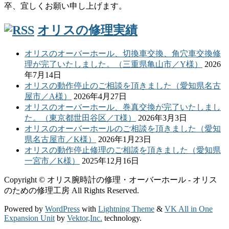
卒、宜しくお願い申し上げます。
オリスの修理実績
オリスのオーバーホール、切換車交換、角穴車交換修
理が完了いたしました。（三重県亀山市／Y様）
2026
年7月14日
オリスの動作停止のご相談を頂きました（愛知県名古
屋市／A様）
2026年4月27日
オリスのオーバーホール、巻真交換が完了いたしまし
た。（東京都世田谷区／T様）
2026年3月3日
オリスのオーバーホールのご相談を頂きました（愛知
県名古屋市／K様）
2026年1月23日
オリスの動作停止修理のご相談を頂きました（愛知県
一宮市／K様）
2025年12月16日
Copyright © オリス腕時計の修理・オーバーホール - オリス
のための修理工房 All Rights Reserved.
Powered by
WordPress
with
Lightning Theme
&
VK All in One
Expansion Unit
by
Vektor,Inc.
technology.