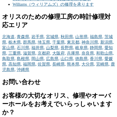
Williams（ウィリアムズ）の修理を承ります
オリスのための修理工房の時計修理対
応エリア
北海道,
青森県,
岩手県,
宮城県,
秋田県,
山形県,
福島県,
茨城
県,
栃木県,
群馬県,
埼玉県,
千葉県,
東京都,
神奈川県,
新潟県,
富山県,
石川県,
福井県,
山梨県,
長野県,
岐阜県,
静岡県,
愛知
県,
三重県,
滋賀県,
京都府,
大阪府,
兵庫県,
奈良県,
和歌山県,
鳥取県,
島根県,
岡山県,
広島県,
山口県,
徳島県,
香川県,
愛媛
県,
高知県,
福岡県,
佐賀県,
長崎県,
熊本県,
大分県,
宮崎県,
鹿
児島県,
沖縄県
お問い合わせ
お客様の大切なオリス、修理やオーバ
ーホールをお考えでいらっしゃいます
か？