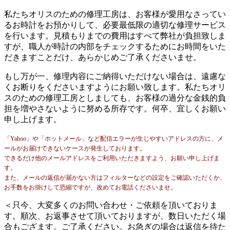
私たちオリスのための修理工房は、お客様が愛用なさってい
るお時計をお預かりして、必要最低限の適切な修理サービス
を行います。見積もりまでの費用はすべて弊社が負担致しま
すが、職人が時計の内部をチェックするためにお時間をいた
だきますことだけ、あらかじめご了承くださいませ。
もし万が一、修理内容にご納得いただけない場合は、遠慮な
くお断りをくださいますようにお願い致します。私たちオリ
スのための修理工房としましても、お客様の過分な金銭的負
担を増やさないように努める所存です。何卒、宜しくお願い
申し上げます。
「Yahoo」や「ホットメール」など配信エラーが生じやすいアドレスの方に、メ
ールがお届けできないケースが発生しております。
できるだけ他のメールアドレスをご利用いただきますよう、お願い申し上げま
す。
また、メールの返信が届かない方はフィルターなどの設定をご確認いただくか、
お手数をお掛けして恐縮ですが、改めてお電話くださいませ。
＜只今、大変多くのお問い合わせ・ご依頼を頂いておりま
す。順次、お返事させて頂いておりますが、数日いただく場
合もござます。ご了承ください。お急ぎの場合は返信を待た