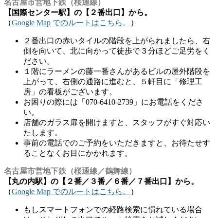
名古屋市営地下鉄（桜通線）
【国際センター駅】の【２番出口】から。
（
Google Map でのルートはこちら。
）
２番出口の赤いタイルの階段を上がられましたら、右
側を向いて、北に向かって徒歩で３分ほどご足労をく
ださい。
１階にラーメンの藤一番さんがあるビルの屋外階段を
上がって、右側の通路に進むと、５軒目に「修理工
房」の看板がございます。
お困りの際には「070-6410-2739」にお電話をくださ
い。
店舗のガラス扉を開けますと、スタッフがすぐ対応い
たします。
事前の電話でのご予約をいただきますと、お待たせす
ることなくお目にかかれます。
名古屋市営地下鉄（桜通線／鶴舞線）
【丸の内駅】の【２番／３番／６番／７番出口】から。
（
Google Map でのルートはこちら。
）
もしスマートフォンでの経路検索に慣れている場合