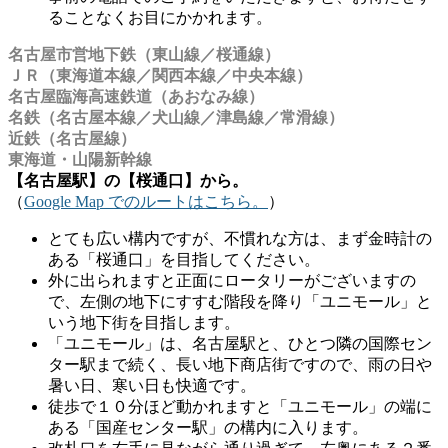
ることなくお目にかかれます。
名古屋市営地下鉄（東山線／桜通線）
ＪＲ（東海道本線／関西本線／中央本線）
名古屋臨海高速鉄道（あおなみ線）
名鉄（名古屋本線／犬山線／津島線／常滑線）
近鉄（名古屋線）
東海道・山陽新幹線
【名古屋駅】の【桜通口】から。
（
Google Map でのルートはこちら。
）
とても広い構内ですが、不慣れな方は、まず金時計の
ある「桜通口」を目指してください。
外に出られますと正面にロータリーがございますの
で、左側の地下にすすむ階段を降り「ユニモール」と
いう地下街を目指します。
「ユニモール」は、名古屋駅と、ひとつ隣の国際セン
ター駅まで続く、長い地下商店街ですので、雨の日や
暑い日、寒い日も快適です。
徒歩で１０分ほど動かれますと「ユニモール」の端に
ある「国産センター駅」の構内に入ります。