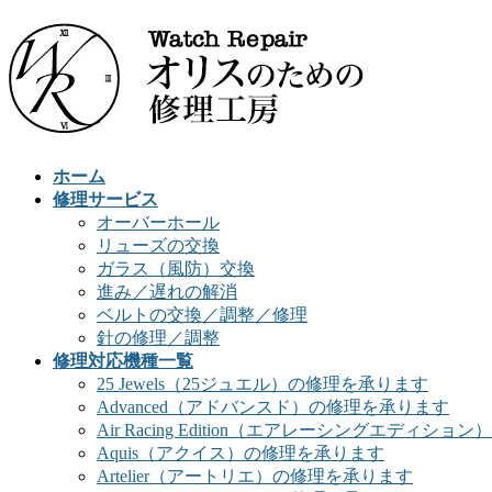
ホーム
修理サービス
オーバーホール
リューズの交換
ガラス（風防）交換
進み／遅れの解消
ベルトの交換／調整／修理
針の修理／調整
修理対応機種一覧
25 Jewels（25ジュエル）の修理を承ります
Advanced（アドバンスド）の修理を承ります
Air Racing Edition（エアレーシングエディシ
Aquis（アクイス）の修理を承ります
Artelier（アートリエ）の修理を承ります