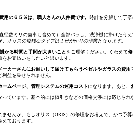
費用の６５％は、職人さんの人件費です。
時計を分解して丁寧
（直径数ミリの歯車も含めて）全部バラし、洗浄機に掛けたう
が、
オリスの複雑なタイプは１日がかりの作業となります。
に掛かる時間と手間が大きいこと
をご理解ください。くわえて
修
価をお支払いをしたいと思います。
メーカーさんにお願いして届けてもらうベゼルやガラスの費用
ど利益を乗せられません。
ホームページ、管理システムの運用コスト
になります。あと、
かっています。基本的には値引きなどの価格交渉には応じられ
。
ませんが、もしオリス（ORIS）の修理をお考えで、かつ予
考えております。