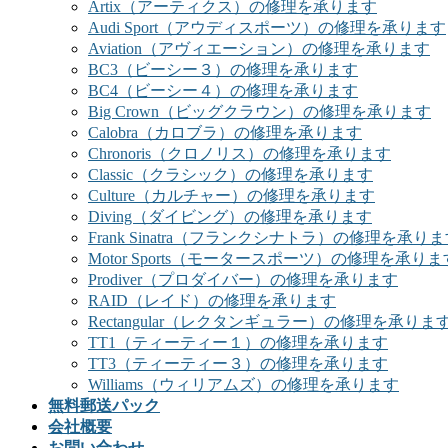
Artix（アーティクス）の修理を承ります
Audi Sport（アウディスポーツ）の修理を承ります
Aviation（アヴィエーション）の修理を承ります
BC3（ビーシー３）の修理を承ります
BC4（ビーシー４）の修理を承ります
Big Crown（ビッグクラウン）の修理を承ります
Calobra（カロブラ）の修理を承ります
Chronoris（クロノリス）の修理を承ります
Classic（クラシック）の修理を承ります
Culture（カルチャー）の修理を承ります
Diving（ダイビング）の修理を承ります
Frank Sinatra（フランクシナトラ）の修理を承り
Motor Sports（モータースポーツ）の修理を承りま
Prodiver（プロダイバー）の修理を承ります
RAID（レイド）の修理を承ります
Rectangular（レクタンギュラー）の修理を承りま
TT1（ティーティー１）の修理を承ります
TT3（ティーティー３）の修理を承ります
Williams（ウィリアムズ）の修理を承ります
無料郵送パック
会社概要
お問い合わせ