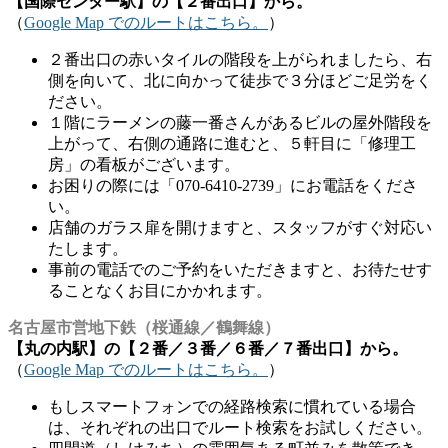
【国際センター駅】の【２番出口】から。
（
Google Map でのルートはこちら。
）
２番出口の赤いタイルの階段を上がられましたら、右
側を向いて、北に向かって徒歩で３分ほどご足労をく
ださい。
１階にラーメンの藤一番さんがあるビルの屋外階段を
上がって、右側の通路に進むと、５軒目に「修理工
房」の看板がございます。
お困りの際には「070-6410-2739」にお電話をくださ
い。
店舗のガラス扉を開けますと、スタッフがすぐ対応い
たします。
事前の電話でのご予約をいただきますと、お待たせす
ることなくお目にかかれます。
名古屋市営地下鉄（桜通線／鶴舞線）
【丸の内駅】の【２番／３番／６番／７番出口】から。
（
Google Map でのルートはこちら。
）
もしスマートフォンでの経路検索に慣れている場合
は、それぞれの出口でルート検索をお試しください。