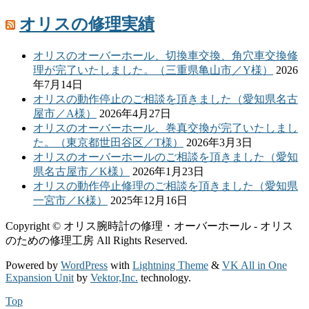
オリスの修理実績
オリスのオーバーホール、切換車交換、角穴車交換修
理が完了いたしました。（三重県亀山市／Y様）
2026
年7月14日
オリスの動作停止のご相談を頂きました（愛知県名古
屋市／A様）
2026年4月27日
オリスのオーバーホール、巻真交換が完了いたしまし
た。（東京都世田谷区／T様）
2026年3月3日
オリスのオーバーホールのご相談を頂きました（愛知
県名古屋市／K様）
2026年1月23日
オリスの動作停止修理のご相談を頂きました（愛知県
一宮市／K様）
2025年12月16日
Copyright © オリス腕時計の修理・オーバーホール - オリス
のための修理工房 All Rights Reserved.
Powered by
WordPress
with
Lightning Theme
&
VK All in One
Expansion Unit
by
Vektor,Inc.
technology.
Top