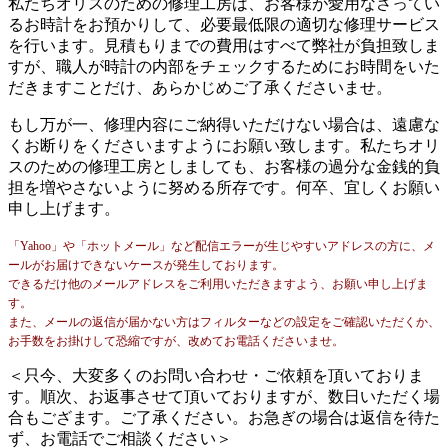
私たちオリスのための修理工房は、お客様が愛用なさってい
るお時計をお預かりして、必要最低限の適切な修理サービス
を行います。見積もりまでの費用はすべて弊社が負担致しま
すが、職人が時計の内部をチェックするためにお時間をいた
だきますことだけ、あらかじめご了承くださいませ。
もし万が一、修理内容にご納得いただけない場合は、遠慮な
くお断りをくださいますようにお願い致します。私たちオリ
スのための修理工房としましても、お客様の過分な金銭的負
担を増やさないように努める所存です。何卒、宜しくお願い
申し上げます。
「Yahoo」や「ホットメール」など配信エラーが生じやすいアドレスの方に、メ
ールがお届けできないケースが発生しております。
できるだけ他のメールアドレスをご利用いただきますよう、お願い申し上げま
す。
また、メールの返信が届かない方はフィルターなどの設定をご確認いただくか、
お手数をお掛けして恐縮ですが、改めてお電話くださいませ。
＜只今、大変多くのお問い合わせ・ご依頼を頂いておりま
す。順次、お返事させて頂いておりますが、数日いただく場
合もござます。ご了承ください。お急ぎの場合は返信を待た
ず、お電話でご相談ください＞