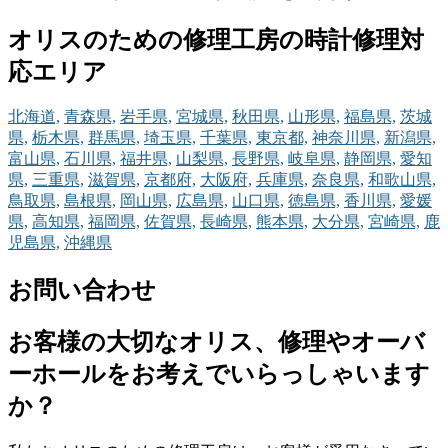
オリスのための修理工房の時計修理対
応エリア
北海道,
青森県,
岩手県,
宮城県,
秋田県,
山形県,
福島県,
茨城
県,
栃木県,
群馬県,
埼玉県,
千葉県,
東京都,
神奈川県,
新潟県,
富山県,
石川県,
福井県,
山梨県,
長野県,
岐阜県,
静岡県,
愛知
県,
三重県,
滋賀県,
京都府,
大阪府,
兵庫県,
奈良県,
和歌山県,
鳥取県,
島根県,
岡山県,
広島県,
山口県,
徳島県,
香川県,
愛媛
県,
高知県,
福岡県,
佐賀県,
長崎県,
熊本県,
大分県,
宮崎県,
鹿
児島県,
沖縄県
お問い合わせ
お客様の大切なオリス、修理やオーバ
ーホールをお考えでいらっしゃいます
か？