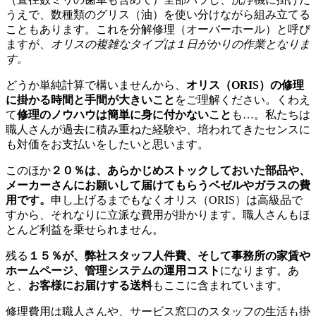
うえで、数種類のグリス（油）を使い分けながら組み立てる
こともあります。これを分解修理（オーバーホール）と呼び
ますが、
オリスの複雑なタイプは１日がかりの作業となりま
す。
どうか単純計算で構いませんから、
オリス（ORIS）の修理
に掛かる時間と手間が大きいこと
をご理解ください。くわえ
て
修理のノウハウは簡単に身に付かないこと
も…。私たちは
職人さんが過去に積み重ねた経験や、培われてきたセンスに
も対価をお支払いをしたいと思います。
このほか
２０％は、あらかじめストックしておいた部品や、
メーカーさんにお願いして届けてもらうベゼルやガラスの費
用です。
申し上げるまでもなくオリス（ORIS）は高級品で
すから、それなりに立派な費用が掛かります。職人さんもほ
とんど利益を乗せられません。
残る
１５％が、弊社スタッフ人件費、そして事務所の家賃や
ホームページ、管理システムの運用コスト
になります。あ
と、
お客様にお届けする送料
もここに含まれています。
修理費用は職人さんや、サービス窓口のスタッフの生活も掛