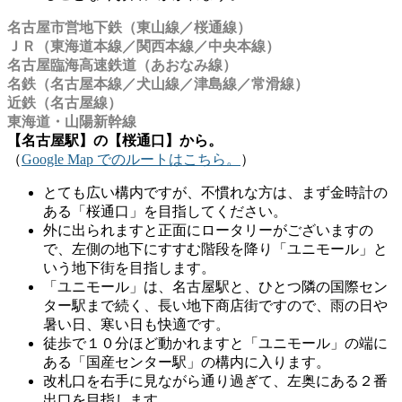
名古屋市営地下鉄（東山線／桜通線）
ＪＲ（東海道本線／関西本線／中央本線）
名古屋臨海高速鉄道（あおなみ線）
名鉄（名古屋本線／犬山線／津島線／常滑線）
近鉄（名古屋線）
東海道・山陽新幹線
【名古屋駅】の【桜通口】から。
（
Google Map でのルートはこちら。
）
とても広い構内ですが、不慣れな方は、まず金時計の
ある「桜通口」を目指してください。
外に出られますと正面にロータリーがございますの
で、左側の地下にすすむ階段を降り「ユニモール」と
いう地下街を目指します。
「ユニモール」は、名古屋駅と、ひとつ隣の国際セン
ター駅まで続く、長い地下商店街ですので、雨の日や
暑い日、寒い日も快適です。
徒歩で１０分ほど動かれますと「ユニモール」の端に
ある「国産センター駅」の構内に入ります。
改札口を右手に見ながら通り過ぎて、左奥にある２番
出口を目指します。