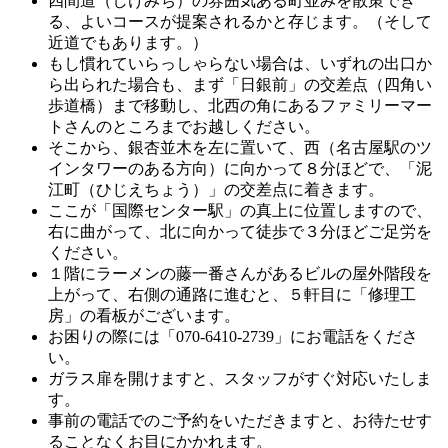
四間道（しけみち）の雰囲気ある町並みを散策でき
る、よいコースが提案されるかと存じます。（そして
近道でもあります。）
もし慣れていらっしゃらない場合は、いずれの出口か
ら出られた場合も、まず「日銀前」の交差点（四角い
歩道橋）まで移動し、北西の角にあるファミリーマー
トさんのところまでお越しください。
そこから、銀杏並木を左に置いて、西（名古屋駅のツ
インタワーのある方向）に向かって８分ほどで、「泥
江町（ひじえちょう）」の交差点に着きます。
ここが「国際センター駅」の真上に位置しますので、
右に曲がって、北に向かって徒歩で３分ほどご足労を
ください。
１階にラーメンの藤一番さんがあるビルの屋外階段を
上がって、右側の通路に進むと、５軒目に「修理工
房」の看板がございます。
お困りの際には「070-6410-2739」にお電話をくださ
い。
ガラス扉を開けますと、スタッフがすぐ対応いたしま
す。
事前の電話でのご予約をいただきますと、お待たせす
ることなくお目にかかれます。