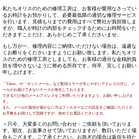
私たちオリスのための修理工房は、お客様が愛用なさってい
るお時計をお預かりして、必要最低限の適切な修理サービス
を行います。見積もりまでの費用はすべて弊社が負担致しま
すが、職人が時計の内部をチェックするためにお時間をいた
だきますことだけ、あらかじめご了承くださいませ。
もし万が一、修理内容にご納得いただけない場合は、遠慮な
くお断りをくださいますようにお願い致します。私たちオリ
スのための修理工房としましても、お客様の過分な金銭的負
担を増やさないように努める所存です。何卒、宜しくお願い
申し上げます。
「Yahoo」や「ホットメール」など配信エラーが生じやすいアドレスの方に、メ
ールがお届けできないケースが発生しております。
できるだけ他のメールアドレスをご利用いただきますよう、お願い申し上げま
す。
また、メールの返信が届かない方はフィルターなどの設定をご確認いただくか、
お手数をお掛けして恐縮ですが、改めてお電話くださいませ。
＜只今、大変多くのお問い合わせ・ご依頼を頂いておりま
す。順次、お返事させて頂いておりますが、数日いただく場
合もござます。ご了承ください。お急ぎの場合は返信を待た