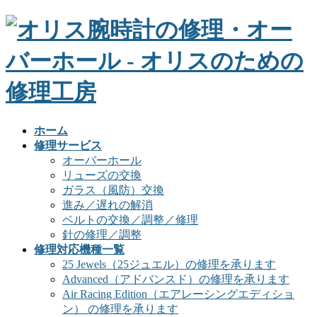
ホーム
修理サービス
オーバーホール
リューズの交換
ガラス（風防）交換
進み／遅れの解消
ベルトの交換／調整／修理
針の修理／調整
修理対応機種一覧
25 Jewels（25ジュエル）の修理を承ります
Advanced（アドバンスド）の修理を承ります
Air Racing Edition（エアレーシングエディショ
ン） の修理を承ります