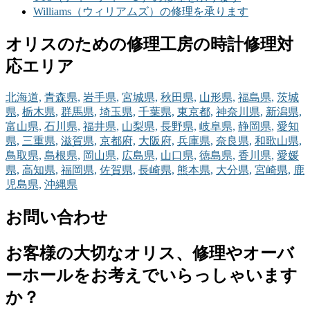
Williams（ウィリアムズ）の修理を承ります
オリスのための修理工房の時計修理対
応エリア
北海道,
青森県,
岩手県,
宮城県,
秋田県,
山形県,
福島県,
茨城
県,
栃木県,
群馬県,
埼玉県,
千葉県,
東京都,
神奈川県,
新潟県,
富山県,
石川県,
福井県,
山梨県,
長野県,
岐阜県,
静岡県,
愛知
県,
三重県,
滋賀県,
京都府,
大阪府,
兵庫県,
奈良県,
和歌山県,
鳥取県,
島根県,
岡山県,
広島県,
山口県,
徳島県,
香川県,
愛媛
県,
高知県,
福岡県,
佐賀県,
長崎県,
熊本県,
大分県,
宮崎県,
鹿
児島県,
沖縄県
お問い合わせ
お客様の大切なオリス、修理やオーバ
ーホールをお考えでいらっしゃいます
か？