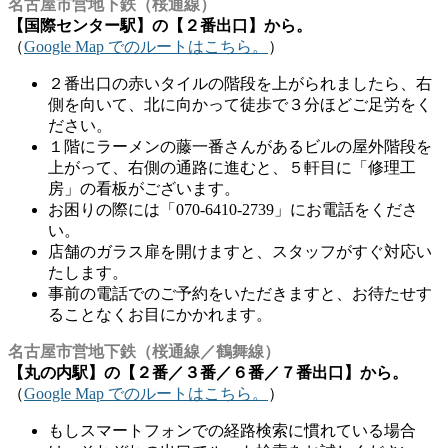
名古屋市営地下鉄（桜通線）
【国際センター駅】の【２番出口】から。
（
Google Map でのルートはこちら。
）
２番出口の赤いタイルの階段を上がられましたら、右
側を向いて、北に向かって徒歩で３分ほどご足労をく
ださい。
１階にラーメンの藤一番さんがあるビルの屋外階段を
上がって、右側の通路に進むと、５軒目に「修理工
房」の看板がございます。
お困りの際には「070-6410-2739」にお電話をくださ
い。
店舗のガラス扉を開けますと、スタッフがすぐ対応い
たします。
事前の電話でのご予約をいただきますと、お待たせす
ることなくお目にかかれます。
名古屋市営地下鉄（桜通線／鶴舞線）
【丸の内駅】の【２番／３番／６番／７番出口】から。
（
Google Map でのルートはこちら。
）
もしスマートフォンでの経路検索に慣れている場合