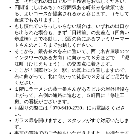
は、それぞれの出口でルート検索をお試しください。
四間道（しけみち）の雰囲気ある町並みを散策でき
る、よいコースが提案されるかと存じます。（そして
近道でもあります。）
もし慣れていらっしゃらない場合は、いずれの出口か
ら出られた場合も、まず「日銀前」の交差点（四角い
歩道橋）まで移動し、北西の角にあるファミリーマー
トさんのところまでお越しください。
そこから、銀杏並木を左に置いて、西（名古屋駅のツ
インタワーのある方向）に向かって８分ほどで、「泥
江町（ひじえちょう）」の交差点に着きます。
ここが「国際センター駅」の真上に位置しますので、
右に曲がって、北に向かって徒歩で３分ほどご足労を
ください。
１階にラーメンの藤一番さんがあるビルの屋外階段を
上がって、右側の通路に進むと、５軒目に「修理工
房」の看板がございます。
お困りの際には「070-6410-2739」にお電話をくださ
い。
ガラス扉を開けますと、スタッフがすぐ対応いたしま
す。
事前の電話でのご予約をいただきますと、お待たせす