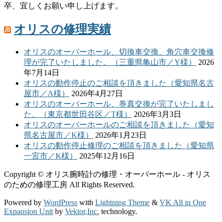
卒、宜しくお願い申し上げます。
オリスの修理実績
オリスのオーバーホール、切換車交換、角穴車交換修
理が完了いたしました。（三重県亀山市／Y様）
2026
年7月14日
オリスの動作停止のご相談を頂きました（愛知県名古
屋市／A様）
2026年4月27日
オリスのオーバーホール、巻真交換が完了いたしまし
た。（東京都世田谷区／T様）
2026年3月3日
オリスのオーバーホールのご相談を頂きました（愛知
県名古屋市／K様）
2026年1月23日
オリスの動作停止修理のご相談を頂きました（愛知県
一宮市／K様）
2025年12月16日
Copyright © オリス腕時計の修理・オーバーホール - オリス
のための修理工房 All Rights Reserved.
Powered by
WordPress
with
Lightning Theme
&
VK All in One
Expansion Unit
by
Vektor,Inc.
technology.