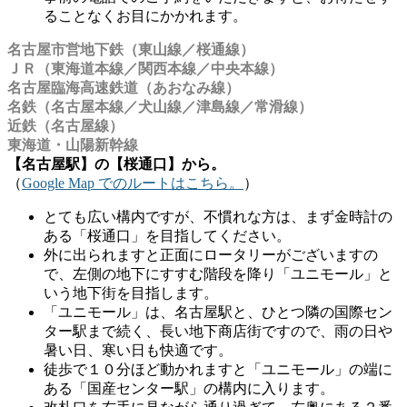
ることなくお目にかかれます。
名古屋市営地下鉄（東山線／桜通線）
ＪＲ（東海道本線／関西本線／中央本線）
名古屋臨海高速鉄道（あおなみ線）
名鉄（名古屋本線／犬山線／津島線／常滑線）
近鉄（名古屋線）
東海道・山陽新幹線
【名古屋駅】の【桜通口】から。
（
Google Map でのルートはこちら。
）
とても広い構内ですが、不慣れな方は、まず金時計の
ある「桜通口」を目指してください。
外に出られますと正面にロータリーがございますの
で、左側の地下にすすむ階段を降り「ユニモール」と
いう地下街を目指します。
「ユニモール」は、名古屋駅と、ひとつ隣の国際セン
ター駅まで続く、長い地下商店街ですので、雨の日や
暑い日、寒い日も快適です。
徒歩で１０分ほど動かれますと「ユニモール」の端に
ある「国産センター駅」の構内に入ります。