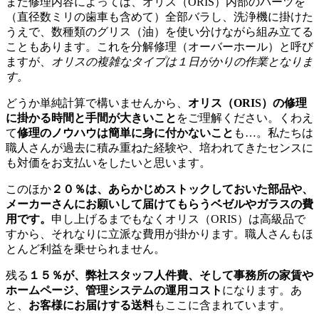
また修理内容によっては、オリス（ORIS）内部のパーツを
（直径数ミリの歯車も含めて）全部バラし、洗浄機に掛けた
うえで、数種類のグリス（油）を使い分けながら組み立てる
こともあります。これを分解修理（オーバーホール）と呼び
ますが、
オリスの複雑なタイプは１日がかりの作業となりま
す。
どうか単純計算で構いませんから、
オリス（ORIS）の修理
に掛かる時間と手間が大きいこと
をご理解ください。くわえ
て
修理のノウハウは簡単に身に付かないこと
も…。私たちは
職人さんが過去に積み重ねた経験や、培われてきたセンスに
も対価をお支払いをしたいと思います。
このほか
２０％は、あらかじめストックしておいた部品や、
メーカーさんにお願いして届けてもらうベゼルやガラスの費
用です。
申し上げるまでもなくオリス（ORIS）は高級品で
すから、それなりに立派な費用が掛かります。職人さんもほ
とんど利益を乗せられません。
残る
１５％が、弊社スタッフ人件費、そして事務所の家賃や
ホームページ、管理システムの運用コスト
になります。あ
と、
お客様にお届けする送料
もここに含まれています。