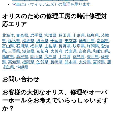
Williams（ウィリアムズ）の修理を承ります
オリスのための修理工房の時計修理対
応エリア
北海道,
青森県,
岩手県,
宮城県,
秋田県,
山形県,
福島県,
茨城
県,
栃木県,
群馬県,
埼玉県,
千葉県,
東京都,
神奈川県,
新潟県,
富山県,
石川県,
福井県,
山梨県,
長野県,
岐阜県,
静岡県,
愛知
県,
三重県,
滋賀県,
京都府,
大阪府,
兵庫県,
奈良県,
和歌山県,
鳥取県,
島根県,
岡山県,
広島県,
山口県,
徳島県,
香川県,
愛媛
県,
高知県,
福岡県,
佐賀県,
長崎県,
熊本県,
大分県,
宮崎県,
鹿
児島県,
沖縄県
お問い合わせ
お客様の大切なオリス、修理やオーバ
ーホールをお考えでいらっしゃいます
か？