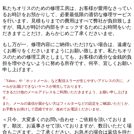
私たちオリスのための修理工房は、お客様が愛用なさってい
るお時計をお預かりして、必要最低限の適切な修理サービス
を行います。見積もりまでの費用はすべて弊社が負担致しま
すが、職人が時計の内部をチェックするためにお時間をいた
だきますことだけ、あらかじめご了承くださいませ。
もし万が一、修理内容にご納得いただけない場合は、遠慮な
くお断りをくださいますようにお願い致します。私たちオリ
スのための修理工房としましても、お客様の過分な金銭的負
担を増やさないように努める所存です。何卒、宜しくお願い
申し上げます。
「Yahoo」や「ホットメール」など配信エラーが生じやすいアドレスの方に、メ
ールがお届けできないケースが発生しております。
できるだけ他のメールアドレスをご利用いただきますよう、お願い申し上げま
す。
また、メールの返信が届かない方はフィルターなどの設定をご確認いただくか、
お手数をお掛けして恐縮ですが、改めてお電話くださいませ。
＜只今、大変多くのお問い合わせ・ご依頼を頂いておりま
す。順次、お返事させて頂いておりますが、数日いただく場
合もござます。ご了承ください。お急ぎの場合は返信を待た