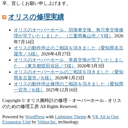
卒、宜しくお願い申し上げます。
オリスの修理実績
オリスのオーバーホール、切換車交換、角穴車交換修
理が完了いたしました。（三重県亀山市／Y様）
2026
年7月14日
オリスの動作停止のご相談を頂きました（愛知県名古
屋市／A様）
2026年4月27日
オリスのオーバーホール、巻真交換が完了いたしまし
た。（東京都世田谷区／T様）
2026年3月3日
オリスのオーバーホールのご相談を頂きました（愛知
県名古屋市／K様）
2026年1月23日
オリスの動作停止修理のご相談を頂きました（愛知県
一宮市／K様）
2025年12月16日
Copyright © オリス腕時計の修理・オーバーホール - オリス
のための修理工房 All Rights Reserved.
Powered by
WordPress
with
Lightning Theme
&
VK All in One
Expansion Unit
by
Vektor,Inc.
technology.