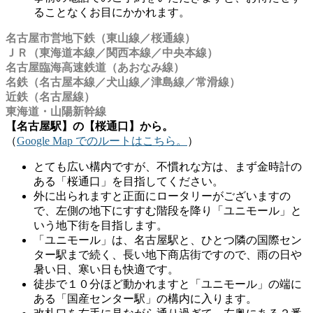
ることなくお目にかかれます。
名古屋市営地下鉄（東山線／桜通線）
ＪＲ（東海道本線／関西本線／中央本線）
名古屋臨海高速鉄道（あおなみ線）
名鉄（名古屋本線／犬山線／津島線／常滑線）
近鉄（名古屋線）
東海道・山陽新幹線
【名古屋駅】の【桜通口】から。
（
Google Map でのルートはこちら。
）
とても広い構内ですが、不慣れな方は、まず金時計の
ある「桜通口」を目指してください。
外に出られますと正面にロータリーがございますの
で、左側の地下にすすむ階段を降り「ユニモール」と
いう地下街を目指します。
「ユニモール」は、名古屋駅と、ひとつ隣の国際セン
ター駅まで続く、長い地下商店街ですので、雨の日や
暑い日、寒い日も快適です。
徒歩で１０分ほど動かれますと「ユニモール」の端に
ある「国産センター駅」の構内に入ります。