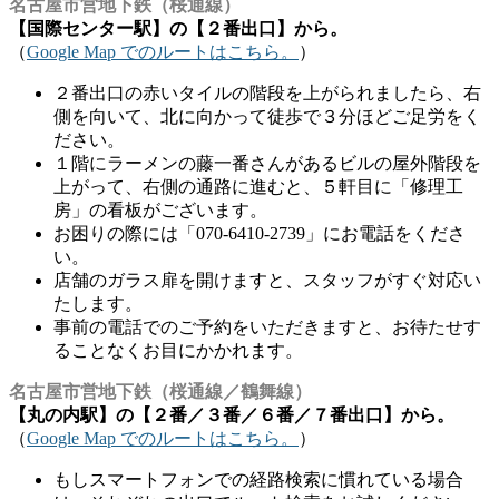
名古屋市営地下鉄（桜通線）
【国際センター駅】の【２番出口】から。
（
Google Map でのルートはこちら。
）
２番出口の赤いタイルの階段を上がられましたら、右
側を向いて、北に向かって徒歩で３分ほどご足労をく
ださい。
１階にラーメンの藤一番さんがあるビルの屋外階段を
上がって、右側の通路に進むと、５軒目に「修理工
房」の看板がございます。
お困りの際には「070-6410-2739」にお電話をくださ
い。
店舗のガラス扉を開けますと、スタッフがすぐ対応い
たします。
事前の電話でのご予約をいただきますと、お待たせす
ることなくお目にかかれます。
名古屋市営地下鉄（桜通線／鶴舞線）
【丸の内駅】の【２番／３番／６番／７番出口】から。
（
Google Map でのルートはこちら。
）
もしスマートフォンでの経路検索に慣れている場合