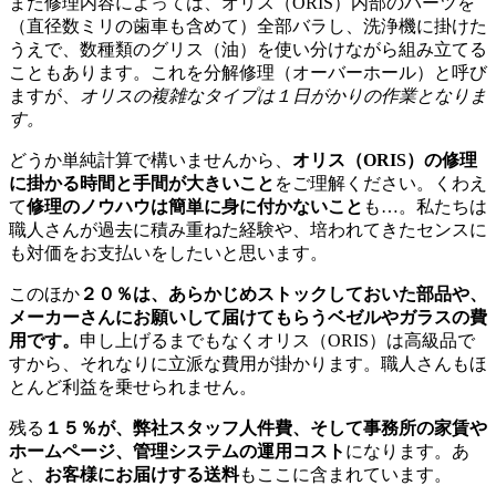
また修理内容によっては、オリス（ORIS）内部のパーツを
（直径数ミリの歯車も含めて）全部バラし、洗浄機に掛けた
うえで、数種類のグリス（油）を使い分けながら組み立てる
こともあります。これを分解修理（オーバーホール）と呼び
ますが、
オリスの複雑なタイプは１日がかりの作業となりま
す。
どうか単純計算で構いませんから、
オリス（ORIS）の修理
に掛かる時間と手間が大きいこと
をご理解ください。くわえ
て
修理のノウハウは簡単に身に付かないこと
も…。私たちは
職人さんが過去に積み重ねた経験や、培われてきたセンスに
も対価をお支払いをしたいと思います。
このほか
２０％は、あらかじめストックしておいた部品や、
メーカーさんにお願いして届けてもらうベゼルやガラスの費
用です。
申し上げるまでもなくオリス（ORIS）は高級品で
すから、それなりに立派な費用が掛かります。職人さんもほ
とんど利益を乗せられません。
残る
１５％が、弊社スタッフ人件費、そして事務所の家賃や
ホームページ、管理システムの運用コスト
になります。あ
と、
お客様にお届けする送料
もここに含まれています。