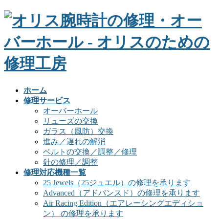
ホーム
修理サービス
オーバーホール
リューズの交換
ガラス（風防）交換
進み／遅れの解消
ベルトの交換／調整／修理
針の修理／調整
修理対応機種一覧
25 Jewels（25ジュエル）の修理を承ります
Advanced（アドバンスド）の修理を承ります
Air Racing Edition（エアレーシングエディショ
ン） の修理を承ります