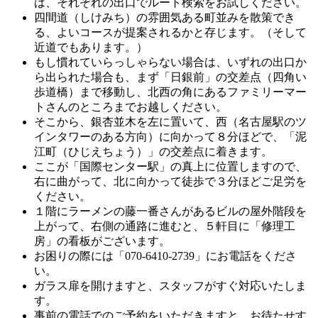
は、それぞれの出口でルート検索をお試しください。
四間道（しけみち）の雰囲気ある町並みを散策でき
る、よいコースが提案されるかと存じます。（そして
近道でもあります。）
もし慣れていらっしゃらない場合は、いずれの出口か
ら出られた場合も、まず「日銀前」の交差点（四角い
歩道橋）まで移動し、北西の角にあるファミリーマー
トさんのところまでお越しください。
そこから、銀杏並木を左に置いて、西（名古屋駅のツ
インタワーのある方向）に向かって８分ほどで、「泥
江町（ひじえちょう）」の交差点に着きます。
ここが「国際センター駅」の真上に位置しますので、
右に曲がって、北に向かって徒歩で３分ほどご足労を
ください。
１階にラーメンの藤一番さんがあるビルの屋外階段を
上がって、右側の通路に進むと、５軒目に「修理工
房」の看板がございます。
お困りの際には「070-6410-2739」にお電話をくださ
い。
ガラス扉を開けますと、スタッフがすぐ対応いたしま
す。
事前の電話でのご予約をいただきますと、お待たせす