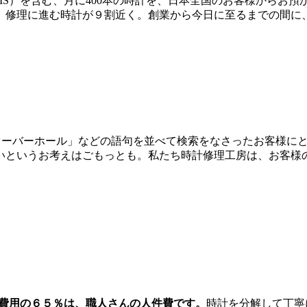
IS）を含む、月に400本の時計を、日本全国のお客様からお
修理に進む時計が９割近く。創業から今日に至るまでの間に、ご
IS） オーバーホール」などの語句を並べて検索をなさったお客
いというお考えはごもっとも。私たち時計修理工房は、お客様
費用の６５％は、職人さんの人件費です。
時計を分解して丁寧