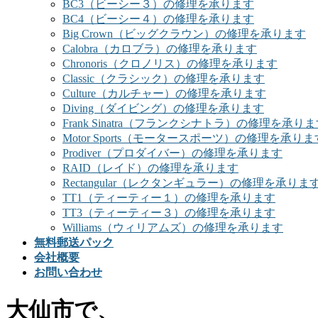
BC3（ビーシー３）の修理を承ります
BC4（ビーシー４）の修理を承ります
Big Crown（ビッグクラウン）の修理を承ります
Calobra（カロブラ）の修理を承ります
Chronoris（クロノリス）の修理を承ります
Classic（クラシック）の修理を承ります
Culture（カルチャー）の修理を承ります
Diving（ダイビング）の修理を承ります
Frank Sinatra（フランクシナトラ）の修理を承り
Motor Sports（モータースポーツ）の修理を承りま
Prodiver（プロダイバー）の修理を承ります
RAID（レイド）の修理を承ります
Rectangular（レクタンギュラー）の修理を承りま
TT1（ティーティー１）の修理を承ります
TT3（ティーティー３）の修理を承ります
Williams（ウィリアムズ）の修理を承ります
無料郵送パック
会社概要
お問い合わせ
大仙市で、