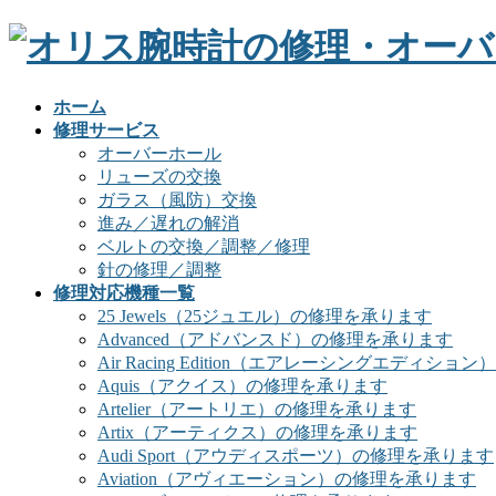
ホーム
修理サービス
オーバーホール
リューズの交換
ガラス（風防）交換
進み／遅れの解消
ベルトの交換／調整／修理
針の修理／調整
修理対応機種一覧
25 Jewels（25ジュエル）の修理を承ります
Advanced（アドバンスド）の修理を承ります
Air Racing Edition（エアレーシングエディシ
Aquis（アクイス）の修理を承ります
Artelier（アートリエ）の修理を承ります
Artix（アーティクス）の修理を承ります
Audi Sport（アウディスポーツ）の修理を承ります
Aviation（アヴィエーション）の修理を承ります