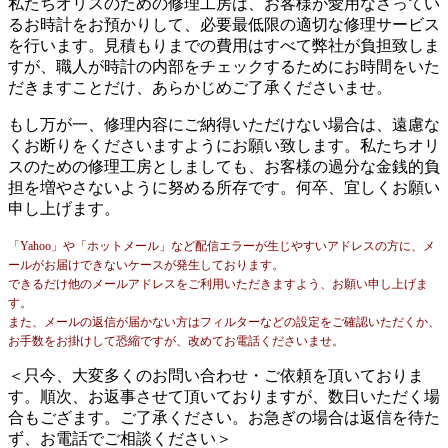
私たちオリスのための修理工房は、お客様が愛用なさってい
るお時計をお預かりして、必要最低限の適切な修理サービス
を行います。見積もりまでの費用はすべて弊社が負担致しま
すが、職人が時計の内部をチェックするためにお時間をいた
だきますことだけ、あらかじめご了承くださいませ。
もし万が一、修理内容にご納得いただけない場合は、遠慮な
くお断りをくださいますようにお願い致します。私たちオリ
スのための修理工房としましても、お客様の過分な金銭的負
担を増やさないように努める所存です。何卒、宜しくお願い
申し上げます。
「Yahoo」や「ホットメール」など配信エラーが生じやすいアドレスの方に、メ
ールがお届けできないケースが発生しております。
できるだけ他のメールアドレスをご利用いただきますよう、お願い申し上げま
す。
また、メールの返信が届かない方はフィルターなどの設定をご確認いただくか、
お手数をお掛けして恐縮ですが、改めてお電話くださいませ。
＜只今、大変多くのお問い合わせ・ご依頼を頂いておりま
す。順次、お返事させて頂いておりますが、数日いただく場
合もござます。ご了承ください。お急ぎの場合は返信を待た
ず、お電話でご相談ください＞