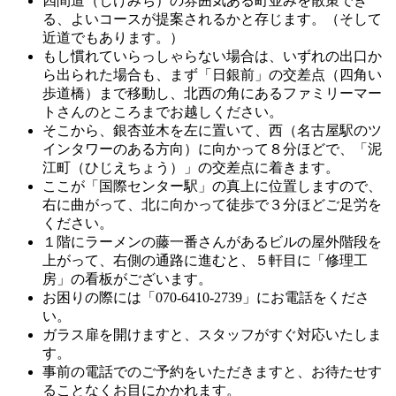
四間道（しけみち）の雰囲気ある町並みを散策でき
る、よいコースが提案されるかと存じます。（そして
近道でもあります。）
もし慣れていらっしゃらない場合は、いずれの出口か
ら出られた場合も、まず「日銀前」の交差点（四角い
歩道橋）まで移動し、北西の角にあるファミリーマー
トさんのところまでお越しください。
そこから、銀杏並木を左に置いて、西（名古屋駅のツ
インタワーのある方向）に向かって８分ほどで、「泥
江町（ひじえちょう）」の交差点に着きます。
ここが「国際センター駅」の真上に位置しますので、
右に曲がって、北に向かって徒歩で３分ほどご足労を
ください。
１階にラーメンの藤一番さんがあるビルの屋外階段を
上がって、右側の通路に進むと、５軒目に「修理工
房」の看板がございます。
お困りの際には「070-6410-2739」にお電話をくださ
い。
ガラス扉を開けますと、スタッフがすぐ対応いたしま
す。
事前の電話でのご予約をいただきますと、お待たせす
ることなくお目にかかれます。