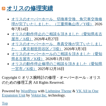
オリスの修理実績
オリスのオーバーホール、切換車交換、角穴車交換修
理が完了いたしました。（三重県亀山市／Y様）
2026
年7月14日
オリスの動作停止のご相談を頂きました（愛知県名古
屋市／A様）
2026年4月27日
オリスのオーバーホール、巻真交換が完了いたしまし
た。（東京都世田谷区／T様）
2026年3月3日
オリスのオーバーホールのご相談を頂きました（愛知
県名古屋市／K様）
2026年1月23日
オリスの動作停止修理のご相談を頂きました（愛知県
一宮市／K様）
2025年12月16日
Copyright © オリス腕時計の修理・オーバーホール - オリス
のための修理工房 All Rights Reserved.
Powered by
WordPress
with
Lightning Theme
&
VK All in One
Expansion Unit
by
Vektor,Inc.
technology.
Top