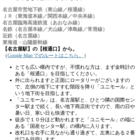
名古屋市営地下鉄（東山線／桜通線）
ＪＲ（東海道本線／関西本線／中央本線）
名古屋臨海高速鉄道（あおなみ線）
名鉄（名古屋本線／犬山線／津島線／常滑線）
近鉄（名古屋線）
東海道・山陽新幹線
【名古屋駅】の【桜通口】から。
（
Google Map でのルートはこちら。
）
とても広い構内ですが、不慣れな方は、まず金時計の
ある「桜通口」を目指してください。
外に出られますと正面にロータリーがございますの
で、左側の地下にすすむ階段を降り「ユニモール」と
いう地下街を目指します。
「ユニモール」は、名古屋駅と、ひとつ隣の国際セン
ター駅まで続く、長い地下商店街ですので、雨の日や
暑い日、寒い日も快適です。
徒歩で１０分ほど動かれますと「ユニモール」の端に
ある「国産センター駅」の構内に入ります。
改札口を右手に見ながら通り過ぎて、左奥にある２番
出口を目指します。