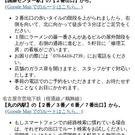
【国際センター駅】の【２番出口】から。
（
Google Map でのルートはこちら。
）
２番出口の赤いタイルの階段を上がられましたら、右
側を向いて、北に向かって徒歩で３分ほどご足労をく
ださい。
１階にラーメンの藤一番さんがあるビルの屋外階段を
上がって、右側の通路に進むと、５軒目に「修理工
房」の看板がございます。
お困りの際には「070-6410-2739」にお電話をくださ
い。
店舗のガラス扉を開けますと、スタッフがすぐ対応い
たします。
事前の電話でのご予約をいただきますと、お待たせす
ることなくお目にかかれます。
名古屋市営地下鉄（桜通線／鶴舞線）
【丸の内駅】の【２番／３番／６番／７番出口】から。
（
Google Map でのルートはこちら。
）
もしスマートフォンでの経路検索に慣れている場合
は、それぞれの出口でルート検索をお試しください。