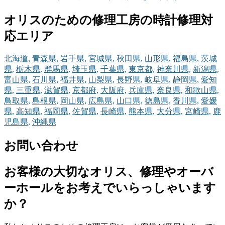
オリスのための修理工房の時計修理対
応エリア
北海道,
青森県,
岩手県,
宮城県,
秋田県,
山形県,
福島県,
茨城
県,
栃木県,
群馬県,
埼玉県,
千葉県,
東京都,
神奈川県,
新潟県,
富山県,
石川県,
福井県,
山梨県,
長野県,
岐阜県,
静岡県,
愛知
県,
三重県,
滋賀県,
京都府,
大阪府,
兵庫県,
奈良県,
和歌山県,
鳥取県,
島根県,
岡山県,
広島県,
山口県,
徳島県,
香川県,
愛媛
県,
高知県,
福岡県,
佐賀県,
長崎県,
熊本県,
大分県,
宮崎県,
鹿
児島県,
沖縄県
お問い合わせ
お客様の大切なオリス、修理やオーバ
ーホールをお考えでいらっしゃいます
か？