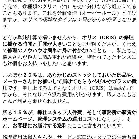
うえで、数種類のグリス（油）を使い分けながら組み立てる
こともあります。これを分解修理（オーバーホール）と呼び
ますが、
オリスの複雑なタイプは１日がかりの作業となりま
す。
どうか単純計算で構いませんから、
オリス（ORIS）の修理
に掛かる時間と手間が大きいこと
をご理解ください。くわえ
て
修理のノウハウは簡単に身に付かないこと
も…。私たちは
職人さんが過去に積み重ねた経験や、培われてきたセンスに
も対価をお支払いをしたいと思います。
このほか
２０％は、あらかじめストックしておいた部品や、
メーカーさんにお願いして届けてもらうベゼルやガラスの費
用です。
申し上げるまでもなくオリス（ORIS）は高級品で
すから、それなりに立派な費用が掛かります。職人さんもほ
とんど利益を乗せられません。
残る
１５％が、弊社スタッフ人件費、そして事務所の家賃や
ホームページ、管理システムの運用コスト
になります。あ
と、
お客様にお届けする送料
もここに含まれています。
修理費用は職人さんや、サービス窓口のスタッフの生活も掛